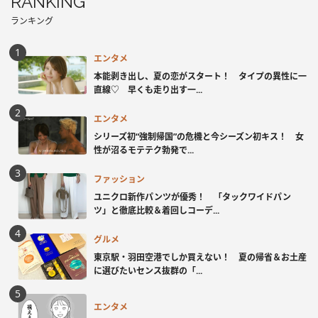
RANKING
ランキング
エンタメ
本能剥き出し、夏の恋がスタート！ タイプの異性に一
直線♡ 早くも走り出す一...
エンタメ
シリーズ初“強制帰国”の危機と今シーズン初キス！ 女
性が沼るモテテク勃発で...
ファッション
ユニクロ新作パンツが優秀！ 「タックワイドパン
ツ」と徹底比較＆着回しコーデ...
グルメ
東京駅・羽田空港でしか買えない！ 夏の帰省＆お土産
に選びたいセンス抜群の「...
エンタメ