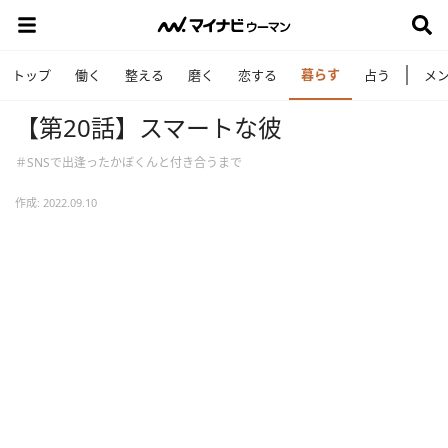
暮らす
トップ
働く
整える
磨く
恋する
占う
メ
【第20話】スマートな彼
＃SNSで出逢ったかぼくんと付き合うまで
作成: 2022.09.10