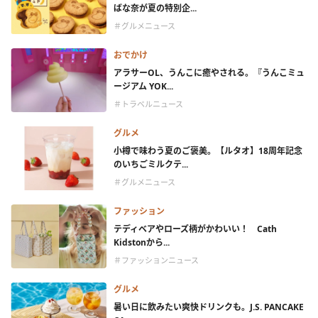
ばな奈が夏の特別企...
＃グルメニュース
おでかけ
アラサーOL、うんこに癒やされる。『うんこミュ
ージアム YOK...
＃トラベルニュース
グルメ
小樽で味わう夏のご褒美。【ルタオ】18周年記念
のいちごミルクテ...
＃グルメニュース
ファッション
テディベアやローズ柄がかわいい！ Cath
Kidstonから...
＃ファッションニュース
グルメ
暑い日に飲みたい爽快ドリンクも。J.S. PANCAKE