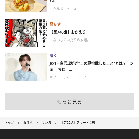
CA...
＃グルメニュース
暮らす
【第746話】おかえり
＃ないものねだりの女達。
磨く
JO1・白岩瑠姫が“この夏挑戦したこと”とは？ ジ
ョー マロー...
＃ビューティーニュース
もっと見る
トップ
暮らす
マンガ
【第20話】スマートな彼