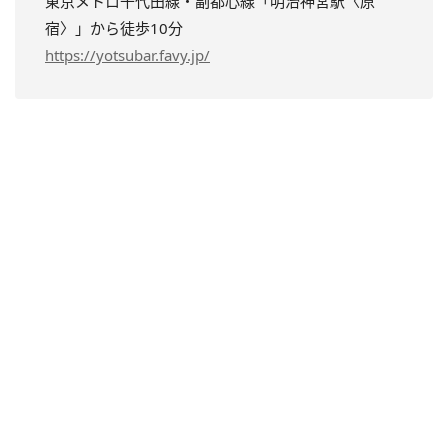
東京メトロ千代田線・副都心線「明治神宮駅〈原
宿〉」から徒歩10分
https://yotsubar.favy.jp/