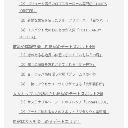
（2）ボリューム満点のロブスターロール専門店「LUKE’S
LOBSTER」
（3）新鮮な果実を使ったフルーツサワーバー「ヨツバー」
（4）インパクト大のわたあめが人気「TOTTI CANDY
FACTORY」
散策や体験を楽しむ原宿のデートスポット4選
（1）緑のある心地良い休憩スポット「おもはらの森」
（2）都会の喧騒を忘れさせてくれる「明治神宮」
（3）ヨーロッパ情緒漂う穴場「ブラームスの小径」
（4）一緒にアクセサリーづくりができる「貴和製作所」
大人カップルが訪れたい原宿のデートスポット2選
（1）サステナブルシーフードのフレンチ「Sincere BLUE」
（2）アートに触れる大人のスポット「ワタリウム美術館」
原宿は大人も楽しめるデートエリア！