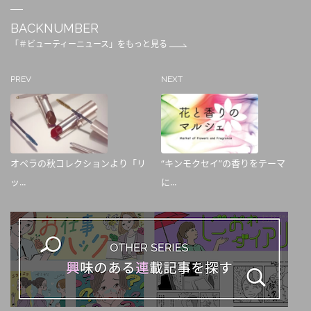
BACKNUMBER
「＃ビューティーニュース」をもっと見る
PREV
NEXT
オペラの秋コレクションより「リ
“キンモクセイ”の香りをテーマ
ッ...
に...