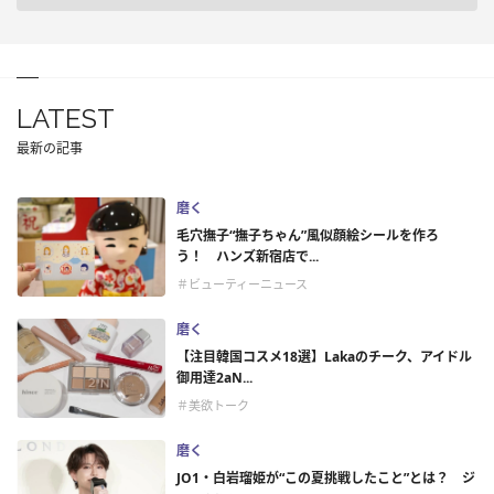
LATEST
最新の記事
磨く
毛穴撫子“撫子ちゃん”風似顔絵シールを作ろ
う！ ハンズ新宿店で...
＃ビューティーニュース
磨く
【注目韓国コスメ18選】Lakaのチーク、アイドル
御用達2aN...
＃美欲トーク
磨く
JO1・白岩瑠姫が“この夏挑戦したこと”とは？ ジ