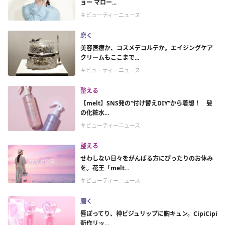
ョー マロー...
＃ビューティーニュース
磨く
美容医療か、コスメデコルテか。エイジングケア
クリームもここまで...
＃ビューティーニュース
整える
【melt】SNS発の“付け替えDIY”から着想！ 髪
の化粧水...
＃ビューティーニュース
整える
せわしない日々をがんばる方にぴったりのお休み
を。花王「melt...
＃ビューティーニュース
磨く
唇ぽってり、神ビジュリップに胸キュン。CipiCipi
新作リッ...