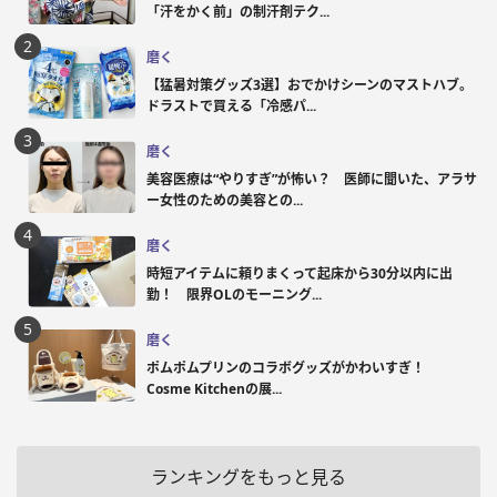
「汗をかく前」の制汗剤テク...
磨く
【猛暑対策グッズ3選】おでかけシーンのマストハブ。
ドラストで買える「冷感パ...
磨く
美容医療は“やりすぎ”が怖い？ 医師に聞いた、アラサ
ー女性のための美容との...
磨く
時短アイテムに頼りまくって起床から30分以内に出
勤！ 限界OLのモーニング...
磨く
ポムポムプリンのコラボグッズがかわいすぎ！
Cosme Kitchenの展...
ランキングをもっと見る