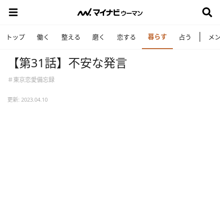
暮らす
トップ
働く
整える
磨く
恋する
占う
メ
【第31話】不安な発言
＃東京恋愛備忘録
更新: 2023.04.10