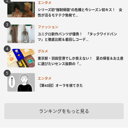
エンタメ
シリーズ初“強制帰国”の危機と今シーズン初キス！ 女
性が沼るモテテク勃発で...
ファッション
ユニクロ新作パンツが優秀！ 「タックワイドパン
ツ」と徹底比較＆着回しコーデ...
グルメ
東京駅・羽田空港でしか買えない！ 夏の帰省＆お土産
に選びたいセンス抜群の「...
エンタメ
【第43回】オーラを視てきた
ランキングをもっと見る