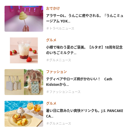
おでかけ
アラサーOL、うんこに癒やされる。『うんこミュ
ージアム YOK...
＃トラベルニュース
グルメ
小樽で味わう夏のご褒美。【ルタオ】18周年記念
のいちごミルクテ...
＃グルメニュース
ファッション
テディベアやローズ柄がかわいい！ Cath
Kidstonから...
＃ファッションニュース
グルメ
暑い日に飲みたい爽快ドリンクも。J.S. PANCAKE
CA...
＃グルメニュース