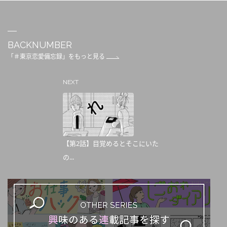
BACKNUMBER
「＃東京恋愛備忘録」をもっと見る
NEXT
【第2話】目覚めるとそこにいた
の...