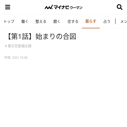
暮らす
トップ
働く
整える
磨く
恋する
占う
メ
【第1話】始まりの合図
＃東京恋愛備忘録
作成: 2021.10.06