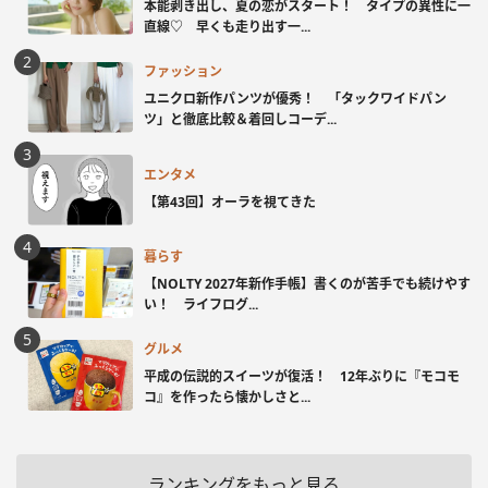
本能剥き出し、夏の恋がスタート！ タイプの異性に一
直線♡ 早くも走り出す一...
ファッション
ユニクロ新作パンツが優秀！ 「タックワイドパン
ツ」と徹底比較＆着回しコーデ...
エンタメ
【第43回】オーラを視てきた
暮らす
【NOLTY 2027年新作手帳】書くのが苦手でも続けやす
い！ ライフログ...
グルメ
平成の伝説的スイーツが復活！ 12年ぶりに『モコモ
コ』を作ったら懐かしさと...
ランキングをもっと見る