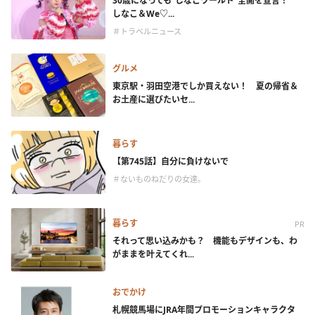
30歳になっても“しなこワールド”全開を宣言！
しなこ＆We♡...
＃トラベルニュース
グルメ
東京駅・羽田空港でしか買えない！ 夏の帰省＆
お土産に選びたいセ...
暮らす
【第745話】自分に負けないで
＃ないものねだりの女達。
暮らす
PR
それって思い込みかも？ 機能もデザインも、わ
がままを叶えてくれ...
おでかけ
札幌競馬場にJRA年間プロモーションキャラクタ