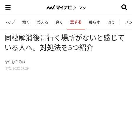
恋する
トップ
働く
整える
磨く
暮らす
占う
メ
同棲解消後に行く場所がないと感じて
いる人へ。対処法を5つ紹介
なかむらみほ
作成: 2022.07.29