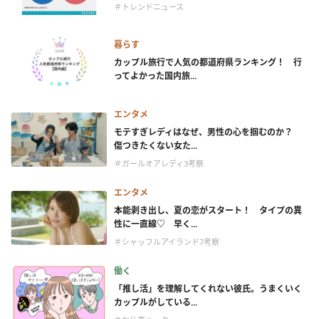
＃トレンドニュース
暮らす
カップル旅行で人気の都道府県ランキング！ 行
ってよかった国内旅...
エンタメ
モテすぎレディはなぜ、男性の心を掴むのか？
傷つきたくない女た...
＃ガールオアレディ3考察
エンタメ
本能剥き出し、夏の恋がスタート！ タイプの異
性に一直線♡ 早く...
＃シャッフルアイランド7考察
働く
「推し活」を理解してくれない彼氏。うまくいく
カップルがしている...