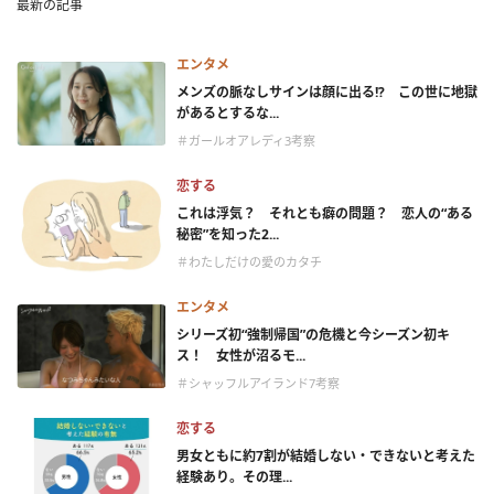
最新の記事
エンタメ
メンズの脈なしサインは顔に出る!? この世に地獄
があるとするな...
＃ガールオアレディ3考察
恋する
これは浮気？ それとも癖の問題？ 恋人の“ある
秘密”を知った2...
＃わたしだけの愛のカタチ
エンタメ
シリーズ初“強制帰国”の危機と今シーズン初キ
ス！ 女性が沼るモ...
＃シャッフルアイランド7考察
恋する
男女ともに約7割が結婚しない・できないと考えた
経験あり。その理...