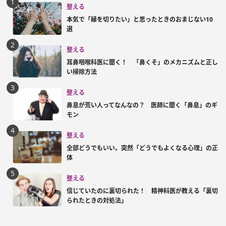
整える
本気で「縁を切りたい」と思ったときのおまじない10
選
整える
耳鼻咽喉科医に聞く！ 「鼻くそ」のメカニズムと正し
い掃除方法
整える
鼻息が荒い人ってなんなの？ 医師に聞く「鼻息」のギ
モン
整える
全部どうでもいい。突然「どうでもよくなる心理」の正
体
整える
信じていたのに裏切られた！ 精神科医が教える「裏切
られたときの対処法」