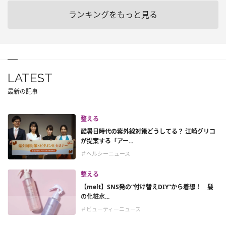
ランキングをもっと見る
LATEST
最新の記事
整える
酷暑日時代の紫外線対策どうしてる？ 江崎グリコ
が提案する「アー...
＃ヘルシーニュース
整える
【melt】SNS発の“付け替えDIY”から着想！ 髪
の化粧水...
＃ビューティーニュース