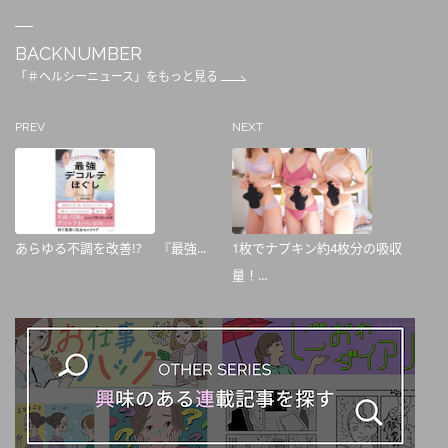
BACKNUMBER
「＃ヘルシーニュース」をもっと見る
PREV
NEXT
あらゆる不調を改善!? 『最強...
1枚でナプキン約4枚分の吸収
量！...