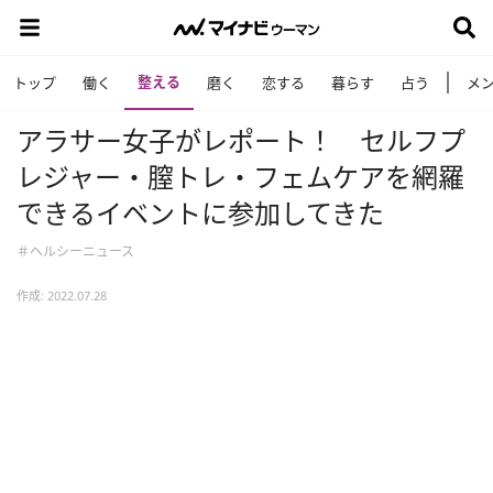
整える
トップ
働く
磨く
恋する
暮らす
占う
メ
アラサー女子がレポート！ セルフプ
レジャー・膣トレ・フェムケアを網羅
できるイベントに参加してきた
＃ヘルシーニュース
作成: 2022.07.28