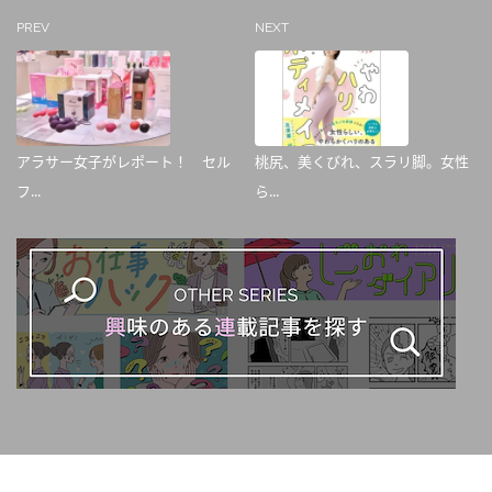
PREV
NEXT
アラサー女子がレポート！ セル
桃尻、美くびれ、スラリ脚。女性
フ...
ら...