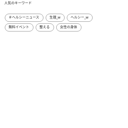
人気のキーワード
＃ヘルシーニュース
生理_w
ヘルシー_w
無料イベント
整える
女性の身体