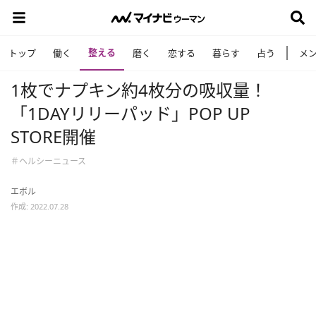
整える
トップ
働く
磨く
恋する
暮らす
占う
メ
1枚でナプキン約4枚分の吸収量！
「1DAYリリーパッド」POP UP
STORE開催
＃ヘルシーニュース
エボル
作成: 2022.07.28