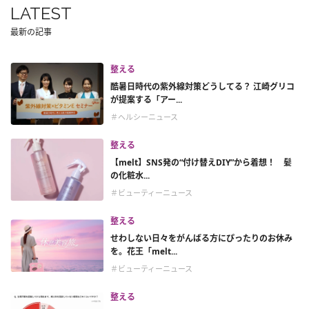
LATEST
最新の記事
整える
酷暑日時代の紫外線対策どうしてる？ 江崎グリコ
が提案する「アー...
＃ヘルシーニュース
整える
【melt】SNS発の“付け替えDIY”から着想！ 髪
の化粧水...
＃ビューティーニュース
整える
せわしない日々をがんばる方にぴったりのお休み
を。花王「melt...
＃ビューティーニュース
整える