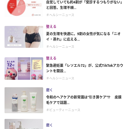
自覚していても約4割が「受診するつもりがない」
と回答。生理不順...
＃ヘルシーニュース
整える
夏の生理を快適に。9割の女性が気になる「ニオ
イ・蒸れ」に応える...
＃ヘルシーニュース
整える
緊急避妊薬「レソエル72」が、公式TikTokアカウ
ントを開設...
＃ヘルシーニュース
磨く
令和のヘアケアの新常識は“引き算ケア”!? 皮膜
毛ケアで話題...
＃ビューティーニュース
磨く