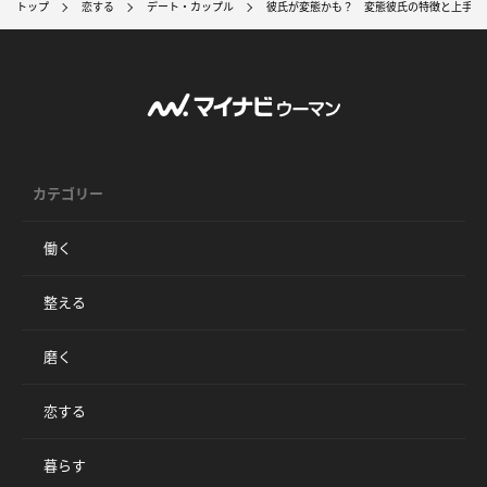
トップ
恋する
デート・カップル
彼氏が変態かも？ 変態彼氏の特徴と上手な
カテゴリー
働く
整える
磨く
恋する
暮らす