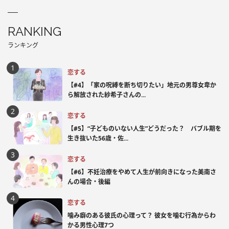
RANKING
ランキング
恋する
【#4】「家の呪縛を断ち切りたい」地元の男尊女卑か
ら解放された紗希子さんの...
恋する
【#5】“子どものいない人生”どうだった？ バブル期を
生き抜いた56歳・佐...
恋する
【#6】不妊治療をやめて人生が前向きになった美南さ
んの場合・後編
恋する
噛み癖のある彼氏の心理って？ 彼女を噛む行為からわ
かる男性心理7つ