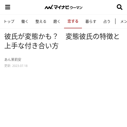
恋する
トップ
働く
整える
磨く
暮らす
占う
メ
彼氏が変態かも？ 変態彼氏の特徴と
上手な付き合い方
あん茉莉安
更新: 2023.07.18