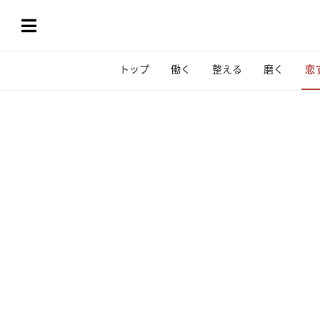
トップ
働く
整える
磨く
恋