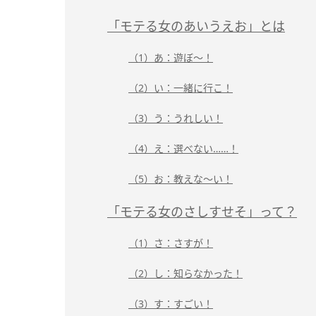
「モテる女のあいうえお」とは
（1）あ：遊ぼ～！
（2）い：一緒に行こ！
（3）う：うれしい！
（4）え：選べない……！
（5）お：教えな～い！
「モテる女のさしすせそ」って？
（1）さ：さすが！
（2）し：知らなかった！
（3）す：すごい！