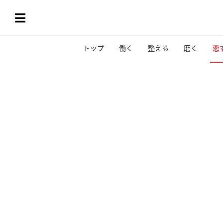
トップ
働く
整える
磨く
恋