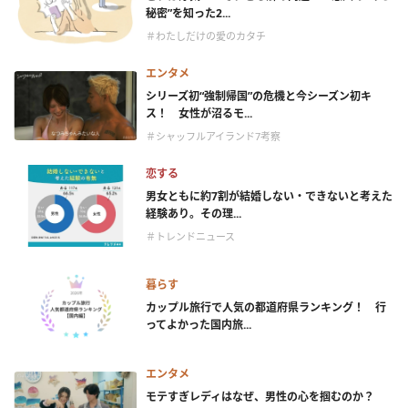
秘密”を知った2...
＃わたしだけの愛のカタチ
エンタメ
シリーズ初“強制帰国”の危機と今シーズン初キ
ス！ 女性が沼るモ...
＃シャッフルアイランド7考察
恋する
男女ともに約7割が結婚しない・できないと考えた
経験あり。その理...
＃トレンドニュース
暮らす
カップル旅行で人気の都道府県ランキング！ 行
ってよかった国内旅...
エンタメ
モテすぎレディはなぜ、男性の心を掴むのか？