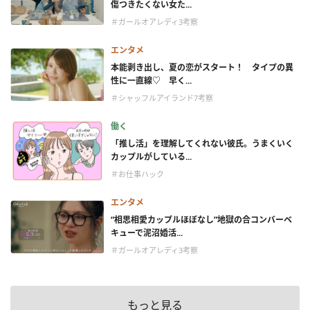
傷つきたくない女た...
＃ガールオアレディ3考察
エンタメ
本能剥き出し、夏の恋がスタート！ タイプの異
性に一直線♡ 早く...
＃シャッフルアイランド7考察
働く
「推し活」を理解してくれない彼氏。うまくいく
カップルがしている...
＃お仕事ハック
エンタメ
“相思相愛カップルほぼなし”地獄の合コンバーベ
キューで泥沼婚活...
＃ガールオアレディ3考察
もっと見る