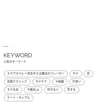
KEYWORD
人気のキーワード
＃ラブスペル ～恋を叶える魔法のフレーズ～
モテ
恋
恋愛テクニック
モテテク
＃結婚
片思い
モテる女
＃婚活_w
好きな人
恋する
デート・カップル