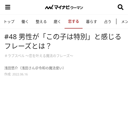
恋する
トップ
働く
整える
磨く
暮らす
占う
メ
#48 男性が「この子は特別」と感じる
フレーズとは？
＃ラブスペル ～恋を叶える魔法のフレーズ～
浅田悠介（浅田さん＠令和の魔法使い）
作成: 2022.06.16