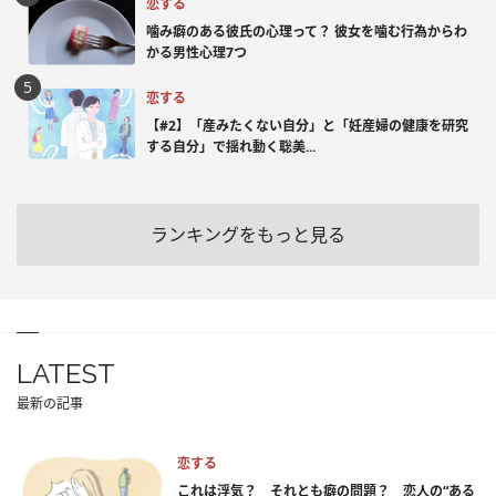
恋する
噛み癖のある彼氏の心理って？ 彼女を噛む行為からわ
かる男性心理7つ
恋する
【#2】「産みたくない自分」と「妊産婦の健康を研究
する自分」で揺れ動く聡美...
ランキングをもっと見る
LATEST
最新の記事
恋する
これは浮気？ それとも癖の問題？ 恋人の“ある