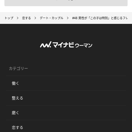
トップ
恋する
デート・カップル
#48 男性が「この子は特別」と感じるフレ
カテゴリー
働く
整える
磨く
恋する