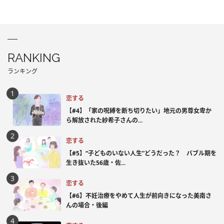
RANKING
ランキング
恋する
【#4】「家の呪縛を断ち切りたい」地元の男尊女卑か
ら解放された紗希子さんの...
恋する
【#5】“子どものいない人生”どうだった？ バブル期を
生き抜いた56歳・佐...
恋する
【#6】不妊治療をやめて人生が前向きになった美南さ
んの場合・後編