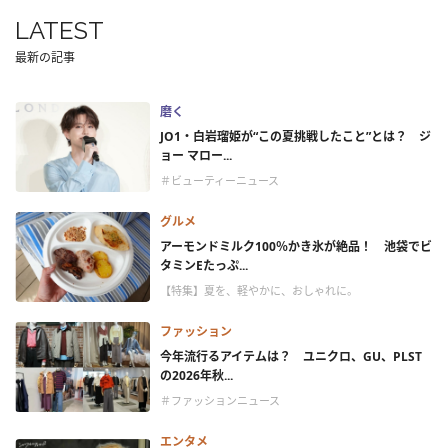
LATEST
最新の記事
磨く
JO1・白岩瑠姫が“この夏挑戦したこと”とは？ ジ
ョー マロー...
＃ビューティーニュース
グルメ
アーモンドミルク100％かき氷が絶品！ 池袋でビ
タミンEたっぷ...
【特集】夏を、軽やかに、おしゃれに。
ファッション
今年流行るアイテムは？ ユニクロ、GU、PLST
の2026年秋...
＃ファッションニュース
エンタメ