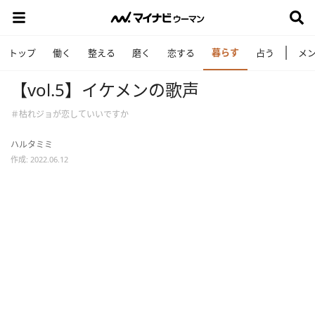
暮らす
トップ
働く
整える
磨く
恋する
占う
メ
【vol.5】イケメンの歌声
＃枯れジョが恋していいですか
ハルタミミ
作成: 2022.06.12