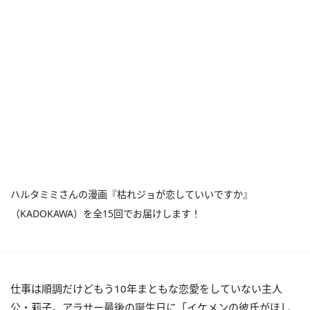
ハルタミミさんの漫画『枯れジョが恋していいですか』
（KADOKAWA）を全15回でお届けします！
仕事は順調だけどもう10年まともな恋愛をしていない主人
公・莉子。アラサー最後の誕生日に「
イケメンの彼氏がほし