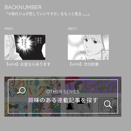
BACKNUMBER
「＃枯れジョが恋していいですか」をもっと見る
PREV
NEXT
【vol.4】お金ならあります
【vol.6】次の約束