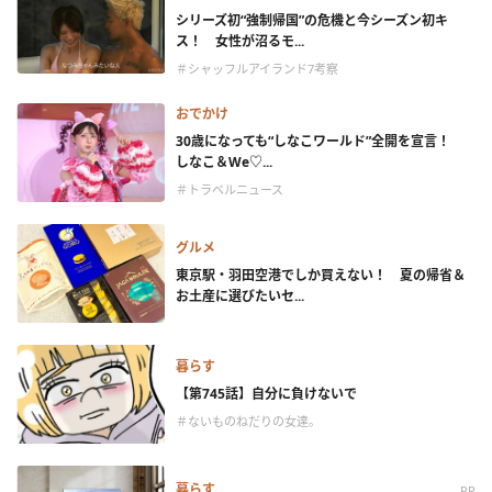
シリーズ初“強制帰国”の危機と今シーズン初キ
ス！ 女性が沼るモ...
＃シャッフルアイランド7考察
おでかけ
30歳になっても“しなこワールド”全開を宣言！
しなこ＆We♡...
＃トラベルニュース
グルメ
東京駅・羽田空港でしか買えない！ 夏の帰省＆
お土産に選びたいセ...
暮らす
【第745話】自分に負けないで
＃ないものねだりの女達。
暮らす
PR