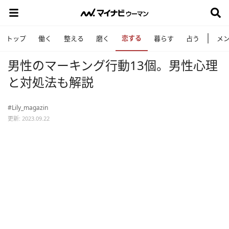
恋する
トップ
働く
整える
磨く
暮らす
占う
メ
男性のマーキング行動13個。男性心理
と対処法も解説
#Lily_magazin
更新: 2023.09.22