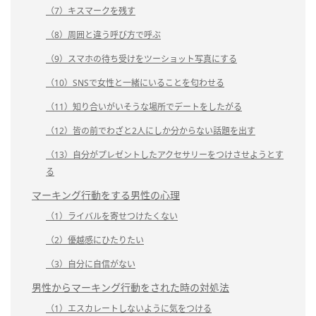
（7）キスマークを残す
（8）周囲と違う呼び方で呼ぶ
（9）スマホの待ち受けをツーショット写真にする
（10）SNSで女性と一緒にいることを匂わせる
（11）知り合いがいそうな場所でデートをしたがる
（12）皆の前でわざと2人にしか分からない話題を出す
（13）自分がプレゼントしたアクセサリーをつけさせようとす
る
マーキング行動をする男性の心理
（1）ライバルを寄せつけたくない
（2）優越感にひたりたい
（3）自分に自信がない
男性からマーキング行動をされた時の対処法
（1）エスカレートしないように気をつける