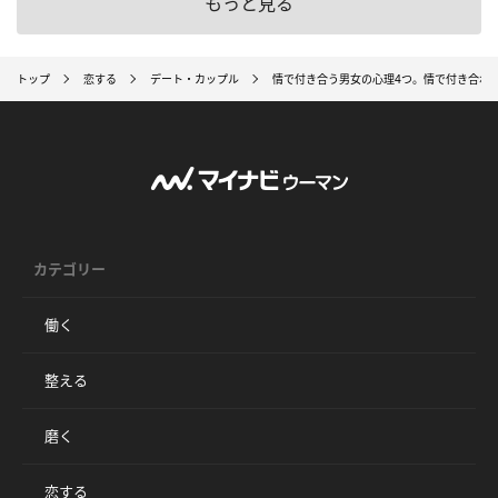
もっと見る
トップ
恋する
デート・カップル
情で付き合う男女の心理4つ。情で付き合わ
カテゴリー
働く
整える
磨く
恋する