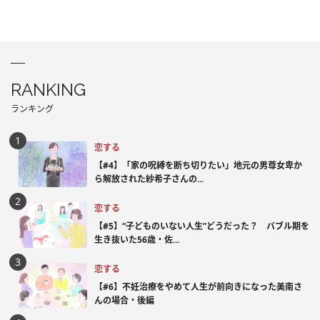
RANKING
ランキング
恋する
【#4】「家の呪縛を断ち切りたい」地元の男尊女卑か
ら解放された紗希子さんの...
恋する
【#5】“子どものいない人生”どうだった？ バブル期を
生き抜いた56歳・佐...
恋する
【#6】不妊治療をやめて人生が前向きになった美南さ
んの場合・後編