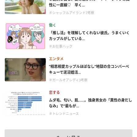
性に一直線♡ 早く...
＃シャッフルアイランド7考察
働く
「推し活」を理解してくれない彼氏。うまくいく
カップルがしている...
＃お仕事ハック
エンタメ
“相思相愛カップルほぼなし”地獄の合コンバーベ
キューで泥沼婚活...
＃ガールオアレディ3考察
恋する
ムダ毛、匂い、肌……。独身男女の「異性の身だし
なみ」で“最もが...
＃トレンドニュース