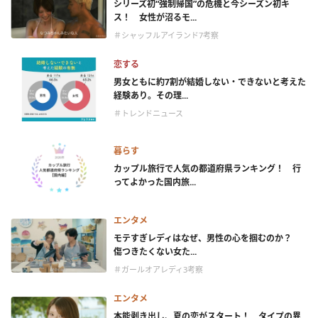
シリーズ初“強制帰国”の危機と今シーズン初キ
ス！ 女性が沼るモ...
＃シャッフルアイランド7考察
恋する
男女ともに約7割が結婚しない・できないと考えた
経験あり。その理...
＃トレンドニュース
暮らす
カップル旅行で人気の都道府県ランキング！ 行
ってよかった国内旅...
エンタメ
モテすぎレディはなぜ、男性の心を掴むのか？
傷つきたくない女た...
＃ガールオアレディ3考察
エンタメ
本能剥き出し、夏の恋がスタート！ タイプの異