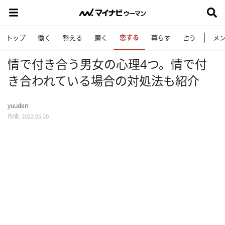
恋する
トップ
働く
整える
磨く
暮らす
占う
メ
情で付き合う男女の心理4つ。情で付
き合われている場合の対処法も紹介
yuuden
作成: 2022.05.20