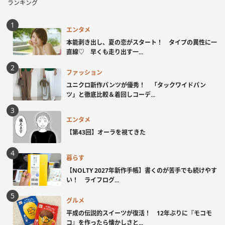
ランキング
エンタメ
本能剥き出し、夏の恋がスタート！ タイプの異性に一
直線♡ 早くも走り出す一...
ファッション
ユニクロ新作パンツが優秀！ 「タックワイドパン
ツ」と徹底比較＆着回しコーデ...
エンタメ
【第43回】オーラを視てきた
暮らす
【NOLTY 2027年新作手帳】書くのが苦手でも続けやす
い！ ライフログ...
グルメ
平成の伝説的スイーツが復活！ 12年ぶりに『モコモ
コ』を作ったら懐かしさと...