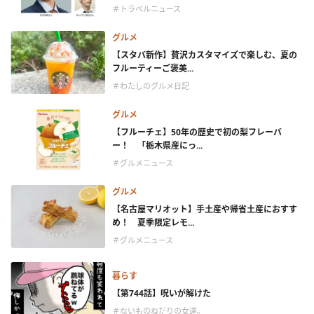
＃トラベルニュース
グルメ
【スタバ新作】贅沢カスタマイズで楽しむ、夏の
フルーティーご褒美...
＃わたしのグルメ日記
グルメ
【フルーチェ】50年の歴史で初の梨フレーバ
ー！ 「栃木県産にっ...
＃グルメニュース
グルメ
【名古屋マリオット】手土産や帰省土産におすす
め！ 夏季限定レモ...
＃グルメニュース
暮らす
【第744話】呪いが解けた
＃ないものねだりの女達。