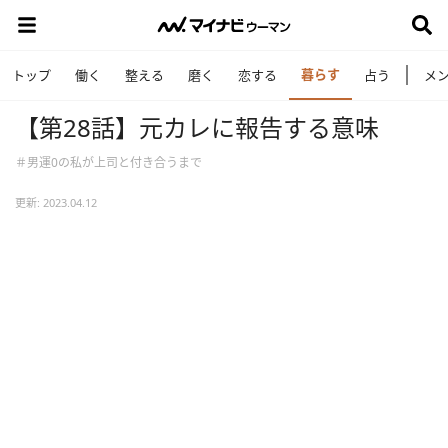
暮らす
トップ
働く
整える
磨く
恋する
占う
メ
【第28話】元カレに報告する意味
＃男運0の私が上司と付き合うまで
更新: 2023.04.12