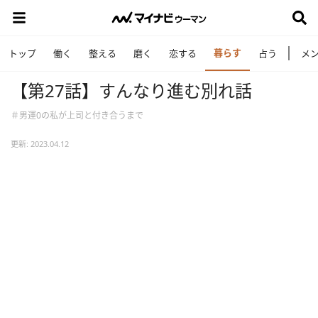
暮らす
トップ
働く
整える
磨く
恋する
占う
メ
【第27話】すんなり進む別れ話
＃男運0の私が上司と付き合うまで
更新: 2023.04.12