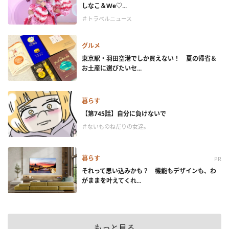
しなこ＆We♡...
＃トラベルニュース
グルメ
東京駅・羽田空港でしか買えない！ 夏の帰省＆
お土産に選びたいセ...
暮らす
【第745話】自分に負けないで
＃ないものねだりの女達。
暮らす
PR
それって思い込みかも？ 機能もデザインも、わ
がままを叶えてくれ...
もっと見る