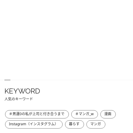
KEYWORD
人気のキーワード
＃男運0の私が上司と付き合うまで
＃マンガ_w
漫画
Instagram（インスタグラム）
暮らす
マンガ