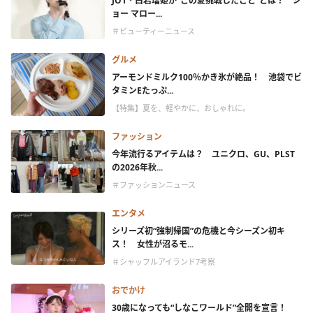
JO1・白岩瑠姫が“この夏挑戦したこと”とは？ ジ
ョー マロー...
＃ビューティーニュース
グルメ
アーモンドミルク100％かき氷が絶品！ 池袋でビ
タミンEたっぷ...
【特集】夏を、軽やかに、おしゃれに。
ファッション
今年流行るアイテムは？ ユニクロ、GU、PLST
の2026年秋...
＃ファッションニュース
エンタメ
シリーズ初“強制帰国”の危機と今シーズン初キ
ス！ 女性が沼るモ...
＃シャッフルアイランド7考察
おでかけ
30歳になっても“しなこワールド”全開を宣言！