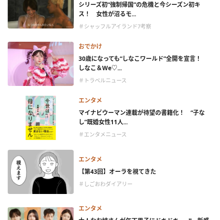
シリーズ初“強制帰国”の危機と今シーズン初キ
ス！ 女性が沼るモ...
＃シャッフルアイランド7考察
おでかけ
30歳になっても“しなこワールド”全開を宣言！
しなこ＆We♡...
＃トラベルニュース
エンタメ
マイナビウーマン連載が待望の書籍化！ “子な
し”既婚女性11人...
＃エンタメニュース
エンタメ
【第43回】オーラを視てきた
＃しごおわダイアリー
エンタメ