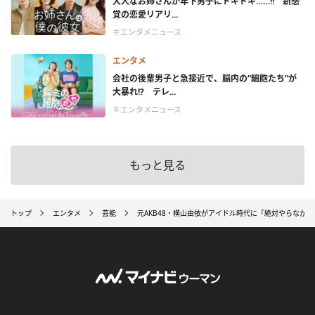
大人なお姉さんが年下男子にドキドキ……!! 新感
覚の恋愛リアリ...
＃エンタメニュース
エンタメ
会社の後輩男子と急接近で、脳内の“細胞たち”が
大暴れ!? テレ...
＃エンタメニュース
もっと見る
トップ
エンタメ
芸能
元AKB48・横山由依がアイドル時代に「絶対やらなか