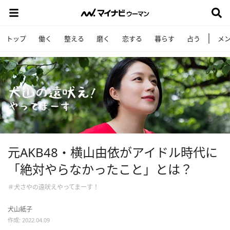
トップ
働く
整える
磨く
恋する
暮らす
占う
メ
元AKB48・横山由依がアイドル時代に
「絶対やらなかったこと」とは？
＃犬さやの遠吠えやってまーす！
犬山紙子
作成: 2022.04.09