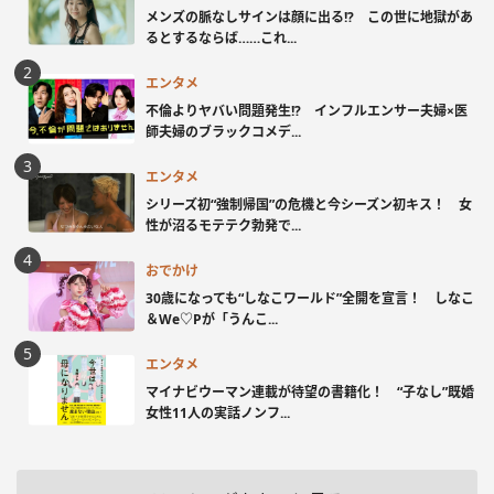
メンズの脈なしサインは顔に出る!? この世に地獄があ
るとするならば……これ...
エンタメ
不倫よりヤバい問題発生!? インフルエンサー夫婦×医
師夫婦のブラックコメデ...
エンタメ
シリーズ初“強制帰国”の危機と今シーズン初キス！ 女
性が沼るモテテク勃発で...
おでかけ
30歳になっても“しなこワールド”全開を宣言！ しなこ
＆We♡Pが「うんこ...
エンタメ
マイナビウーマン連載が待望の書籍化！ “子なし”既婚
女性11人の実話ノンフ...