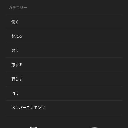
カテゴリー
働く
整える
磨く
恋する
暮らす
占う
メンバーコンテンツ