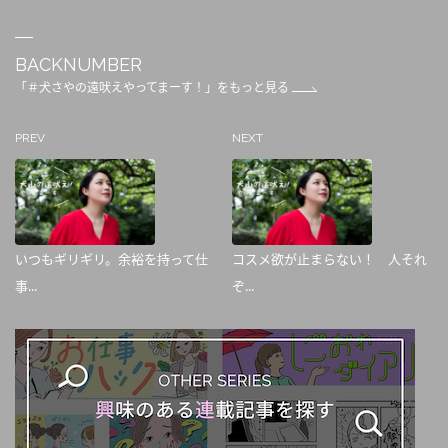
BACKNUMBER
「＃犬さやの遠吠えやってまーす！」をもっと見る
PREV
NEXT
いつもギリギリ。余裕を持って仕
コスメ欲が止まらない！ 人それ
事...
ぞ...