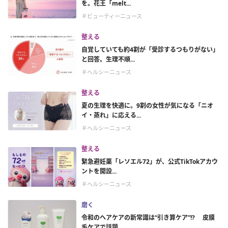
を。花王「melt...
＃ビューティーニュース
整える
自覚していても約4割が「受診するつもりがない」
と回答。生理不順...
＃ヘルシーニュース
整える
夏の生理を快適に。9割の女性が気になる「ニオ
イ・蒸れ」に応える...
＃ヘルシーニュース
整える
緊急避妊薬「レソエル72」が、公式TikTokアカウ
ントを開設...
＃ヘルシーニュース
磨く
令和のヘアケアの新常識は“引き算ケア”!? 皮膜
毛ケアで話題...