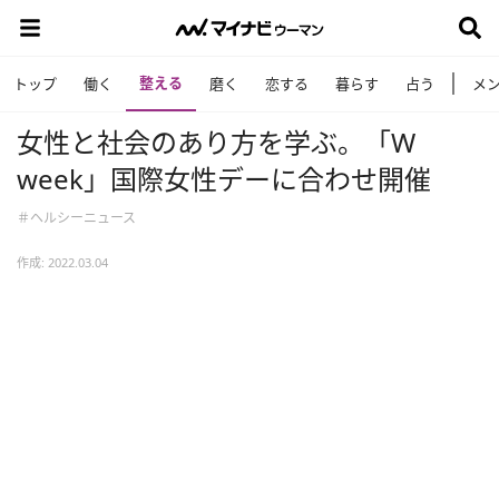
整える
トップ
働く
磨く
恋する
暮らす
占う
メ
女性と社会のあり方を学ぶ。「W
week」国際女性デーに合わせ開催
＃ヘルシーニュース
作成: 2022.03.04