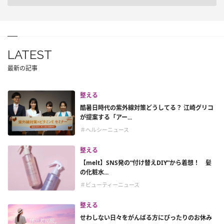
LATEST
最新の記事
整える
酷暑日時代の紫外線対策どうしてる？ 江崎グリコ
が提案する「アー...
＃ヘルシーニュース
整える
【melt】SNS発の“付け替えDIY”から着想！ 髪
の化粧水...
＃ビューティーニュース
整える
せわしない日々をがんばる方にぴったりのお休み