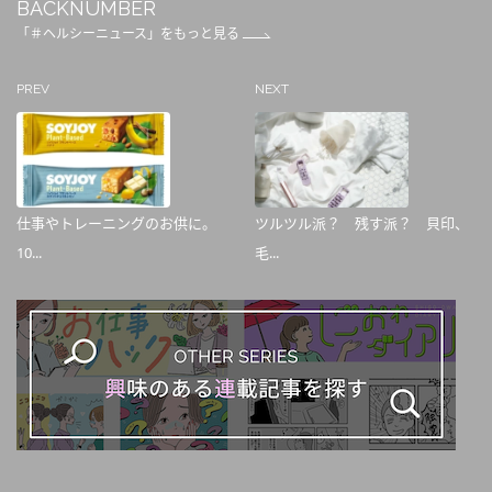
BACKNUMBER
「＃ヘルシーニュース」をもっと見る
PREV
NEXT
仕事やトレーニングのお供に。
ツルツル派？ 残す派？ 貝印、
10...
毛...