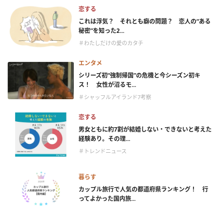
恋する
これは浮気？ それとも癖の問題？ 恋人の“ある
秘密”を知った2...
＃わたしだけの愛のカタチ
エンタメ
シリーズ初“強制帰国”の危機と今シーズン初キ
ス！ 女性が沼るモ...
＃シャッフルアイランド7考察
恋する
男女ともに約7割が結婚しない・できないと考えた
経験あり。その理...
＃トレンドニュース
暮らす
カップル旅行で人気の都道府県ランキング！ 行
ってよかった国内旅...