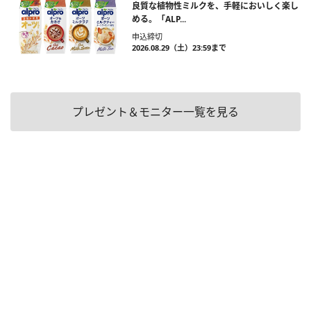
良質な植物性ミルクを、手軽においしく楽し
める。「ALP...
申込締切
2026.08.29（土）23:59まで
プレゼント＆モニター一覧を見る