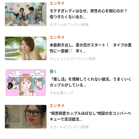
エンタメ
モテすぎレディはなぜ、男性の心を掴むのか？
傷つきたくない女た...
＃ガールオアレディ3考察
エンタメ
本能剥き出し、夏の恋がスタート！ タイプの異
性に一直線♡ 早く...
＃シャッフルアイランド7考察
働く
「推し活」を理解してくれない彼氏。うまくいく
カップルがしている...
＃お仕事ハック
エンタメ
“相思相愛カップルほぼなし”地獄の合コンバーベ
キューで泥沼婚活...
＃ガールオアレディ3考察