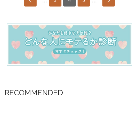
…
…
3
4
5
RECOMMENDED