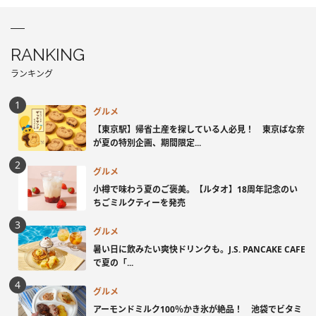
RANKING
ランキング
グルメ
【東京駅】帰省土産を探している人必見！ 東京ばな奈
が夏の特別企画、期間限定...
グルメ
小樽で味わう夏のご褒美。【ルタオ】18周年記念のい
ちごミルクティーを発売
グルメ
暑い日に飲みたい爽快ドリンクも。J.S. PANCAKE CAFE
で夏の「...
グルメ
アーモンドミルク100％かき氷が絶品！ 池袋でビタミ