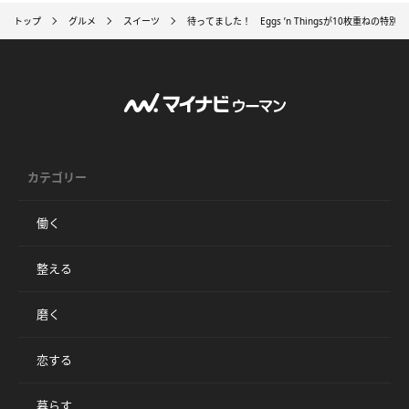
トップ
グルメ
スイーツ
待ってました！ Eggs ’n Thingsが10枚重ねの特
カテゴリー
働く
整える
磨く
恋する
暮らす