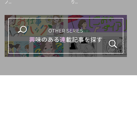
ノ...
り...