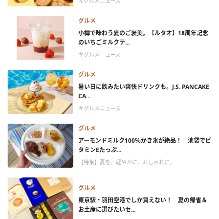
＃グルメニュース
グルメ
小樽で味わう夏のご褒美。【ルタオ】18周年記念
のいちごミルクテ...
＃グルメニュース
グルメ
暑い日に飲みたい爽快ドリンクも。J.S. PANCAKE
CA...
＃グルメニュース
グルメ
アーモンドミルク100％かき氷が絶品！ 池袋でビ
タミンEたっぷ...
【特集】夏を、軽やかに、おしゃれに。
グルメ
東京駅・羽田空港でしか買えない！ 夏の帰省＆
お土産に選びたいセ...