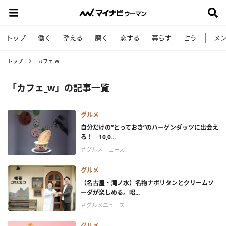
トップ
働く
整える
磨く
恋する
暮らす
占う
メ
トップ
カフェ_w
「カフェ_w」の記事一覧
グルメ
自分だけの”とっておき”のハーゲンダッツに出会え
る！ 10,0...
＃グルメニュース
グルメ
【名古屋・滝ノ水】名物ナポリタンとクリームソ
ーダが楽しめる。昭...
＃グルメニュース
グルメ