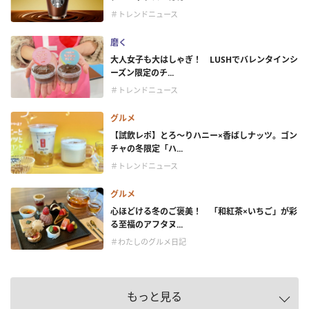
＃トレンドニュース
磨く
大人女子も大はしゃぎ！ LUSHでバレンタインシ
ーズン限定のチ...
＃トレンドニュース
グルメ
【試飲レポ】とろ～りハニー×香ばしナッツ。ゴン
チャの冬限定「ハ...
＃トレンドニュース
グルメ
心ほどける冬のご褒美！ 「和紅茶×いちご」が彩
る至福のアフタヌ...
＃わたしのグルメ日記
もっと見る