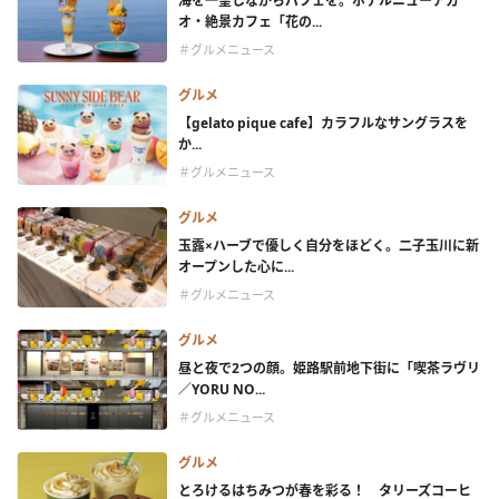
海を一望しながらパフェを。ホテルニューアカ
オ・絶景カフェ「花の...
＃グルメニュース
グルメ
【gelato pique cafe】カラフルなサングラスを
か...
＃グルメニュース
グルメ
玉露×ハーブで優しく自分をほどく。二子玉川に新
オープンした心に...
＃グルメニュース
グルメ
昼と夜で2つの顔。姫路駅前地下街に「喫茶ラヴリ
／YORU NO...
＃グルメニュース
グルメ
とろけるはちみつが春を彩る！ タリーズコーヒ