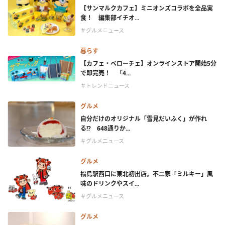
【サンマルクカフェ】ミニオンズコラボを全品実
食！ 編集部イチオ...
＃グルメニュース
暮らす
【カフェ・ベローチェ】オンラインストア開始5分
で即完売！ 「4...
＃トレンドニュース
グルメ
自分だけのオリジナル「雪見だいふく」が作れ
る!? 648通りか...
＃グルメニュース
グルメ
福島駅西口に東北初出店。不二家「ミルキー」風
味のドリンクやスイ...
＃グルメニュース
グルメ