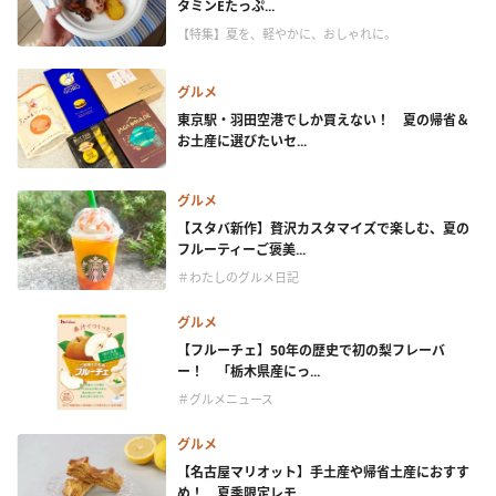
タミンEたっぷ...
【特集】夏を、軽やかに、おしゃれに。
グルメ
東京駅・羽田空港でしか買えない！ 夏の帰省＆
お土産に選びたいセ...
グルメ
【スタバ新作】贅沢カスタマイズで楽しむ、夏の
フルーティーご褒美...
＃わたしのグルメ日記
グルメ
【フルーチェ】50年の歴史で初の梨フレーバ
ー！ 「栃木県産にっ...
＃グルメニュース
グルメ
【名古屋マリオット】手土産や帰省土産におすす
め！ 夏季限定レモ...