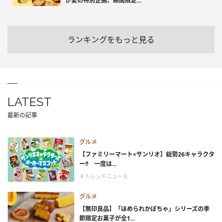
が夏の特別企画、期間限定...
ランキングをもっと見る
LATEST
最新の記事
グルメ
【ファミリーマート×サンリオ】総勢26キャラクタ
ー!! 一度は...
＃トレンドニュース
グルメ
【無印良品】「ほめられかぼちゃ」シリーズの季
節限定お菓子が全1...