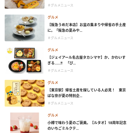
＃グルメニュース
グルメ
【阪急うめだ本店】お盆の集まりや帰省の手土産
に。「阪急の夏みや...
＃グルメニュース
グルメ
【ジェイアール名古屋タカシマヤ】か、かわいす
ぎる……!! 「ぴ...
＃グルメニュース
グルメ
【東京駅】帰省土産を探している人必見！ 東京
ばな奈が夏の特別企...
＃グルメニュース
グルメ
小樽で味わう夏のご褒美。【ルタオ】18周年記念
のいちごミルクテ...