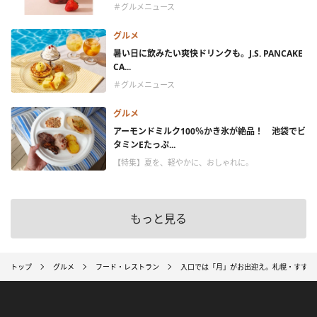
＃グルメニュース
グルメ
暑い日に飲みたい爽快ドリンクも。J.S. PANCAKE
CA...
＃グルメニュース
グルメ
アーモンドミルク100％かき氷が絶品！ 池袋でビ
タミンEたっぷ...
【特集】夏を、軽やかに、おしゃれに。
もっと見る
トップ
グルメ
フード・レストラン
入口では「月」がお出迎え。札幌・すすきの