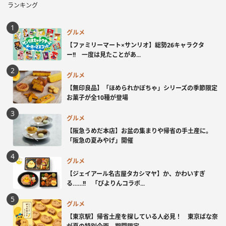
ランキング
グルメ
【ファミリーマート×サンリオ】総勢26キャラクタ
ー!! 一度は見たことがあ...
グルメ
【無印良品】「ほめられかぼちゃ」シリーズの季節限定
お菓子が全10種が登場
グルメ
【阪急うめだ本店】お盆の集まりや帰省の手土産に。
「阪急の夏みやげ」開催
グルメ
【ジェイアール名古屋タカシマヤ】か、かわいすぎ
る……!! 「ぴよりんコラボ...
グルメ
【東京駅】帰省土産を探している人必見！ 東京ばな奈