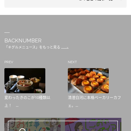
BACKNUMBER
「＃グルメニュース」をもっと見る
PREV
NEXT
変わったきのこが10種類以
清澄白河に本格ベーカリーカフ
上！ ...
ェ。...