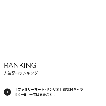
RANKING
人気記事ランキング
【ファミリーマート×サンリオ】総勢26キャラ
クター!! 一度は見たこと...