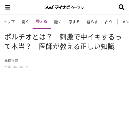
整える
トップ
働く
磨く
恋する
暮らす
占う
メ
ポルチオとは？ 刺激で中イキするっ
て本当？ 医師が教える正しい知識
髙橋怜奈
作成: 2022.02.22