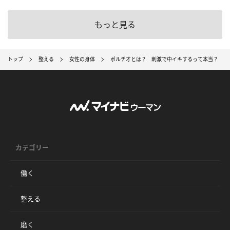
もっと見る
トップ
整える
女性の身体
ポルチオとは？ 刺激で中イキするって本当？ 医
カテゴリー
働く
整える
磨く