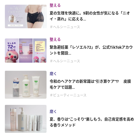
整える
夏の生理を快適に。9割の女性が気になる「ニオ
イ・蒸れ」に応える...
＃ヘルシーニュース
整える
緊急避妊薬「レソエル72」が、公式TikTokアカウ
ントを開設...
＃ヘルシーニュース
磨く
令和のヘアケアの新常識は“引き算ケア”!? 皮膜
毛ケアで話題...
＃ビューティーニュース
磨く
夏、香りは“こっそり”楽しもう。自己肯定感を高め
る香りメソッド