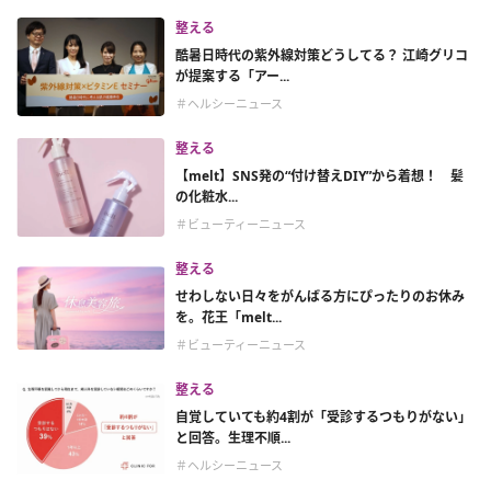
整える
酷暑日時代の紫外線対策どうしてる？ 江崎グリコ
が提案する「アー...
＃ヘルシーニュース
整える
【melt】SNS発の“付け替えDIY”から着想！ 髪
の化粧水...
＃ビューティーニュース
整える
せわしない日々をがんばる方にぴったりのお休み
を。花王「melt...
＃ビューティーニュース
整える
自覚していても約4割が「受診するつもりがない」
と回答。生理不順...
＃ヘルシーニュース