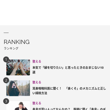
RANKING
ランキング
整える
本気で「縁を切りたい」と思ったときのおまじない10
選
整える
耳鼻咽喉科医に聞く！ 「鼻くそ」のメカニズムと正し
い掃除方法
整える
鼻息が荒い人ってなんなの？ 医師に聞く「鼻息」のギ