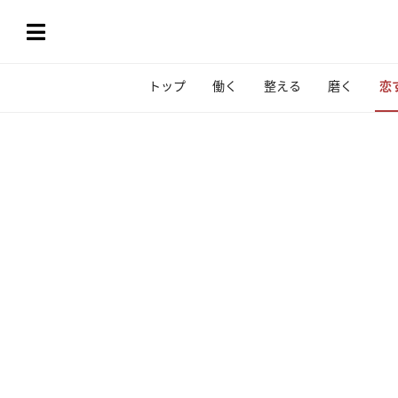
トップ
働く
整える
磨く
恋