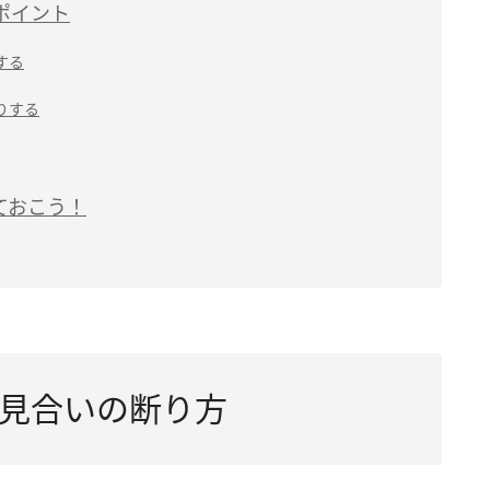
ポイント
する
りする
ておこう！
見合いの断り方