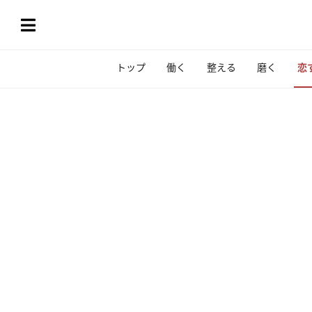
トップ
働く
整える
磨く
恋