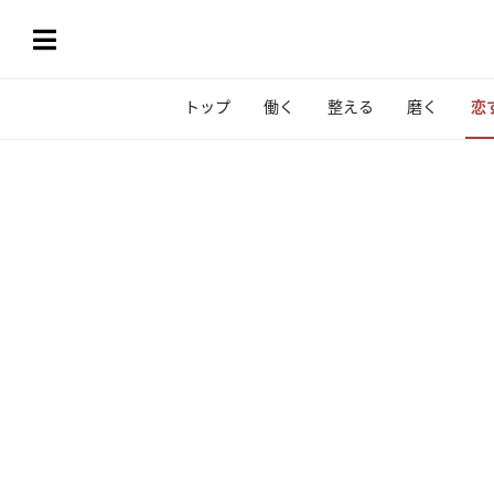
トップ
働く
整える
磨く
恋