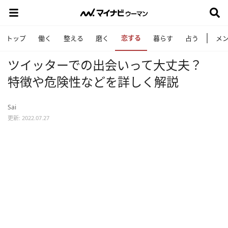
恋する
トップ
働く
整える
磨く
暮らす
占う
メ
ツイッターでの出会いって大丈夫？
特徴や危険性などを詳しく解説
Sai
更新: 2022.07.27