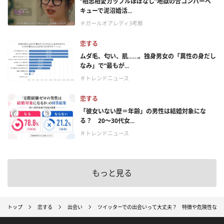
“相思相愛カップルほぼなし”地獄の合コンバーベ
キューで泥沼婚活...
＃ガールオアレディ3考察
恋する
ムダ毛、匂い、肌……。独身男女の「異性の身だし
なみ」で“最もが...
＃トレンドニュース
恋する
「彼女いない歴＝年齢」の男性は結婚対象にな
る？ 20〜30代女...
＃トレンドニュース
もっと見る
トップ
恋する
出会い
ツイッターでの出会いって大丈夫？ 特徴や危険性など