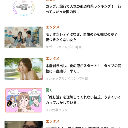
カップル旅行で人気の都道府県ランキング！ 行
ってよかった国内旅...
エンタメ
モテすぎレディはなぜ、男性の心を掴むのか？
傷つきたくない女た...
＃ガールオアレディ3考察
エンタメ
本能剥き出し、夏の恋がスタート！ タイプの異
性に一直線♡ 早く...
＃シャッフルアイランド7考察
働く
「推し活」を理解してくれない彼氏。うまくいく
カップルがしている...
＃お仕事ハック
エンタメ