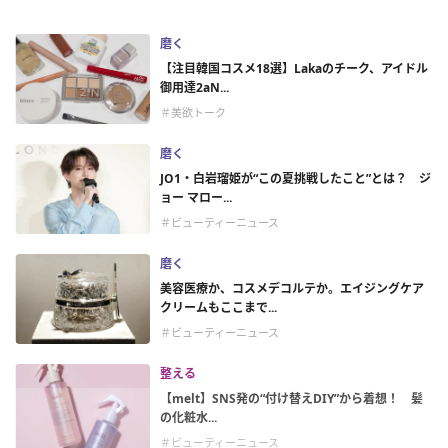
磨く
【注目韓国コスメ18選】Lakaのチーク、アイドル
御用達2aN...
＃美欲トーク
磨く
JO1・白岩瑠姫が“この夏挑戦したこと”とは？ ジ
ョー マロー...
＃ビューティーニュース
磨く
美容医療か、コスメデコルテか。エイジングケア
クリームもここまで...
＃ビューティーニュース
整える
【melt】SNS発の“付け替えDIY”から着想！ 髪
の化粧水...
＃ビューティーニュース