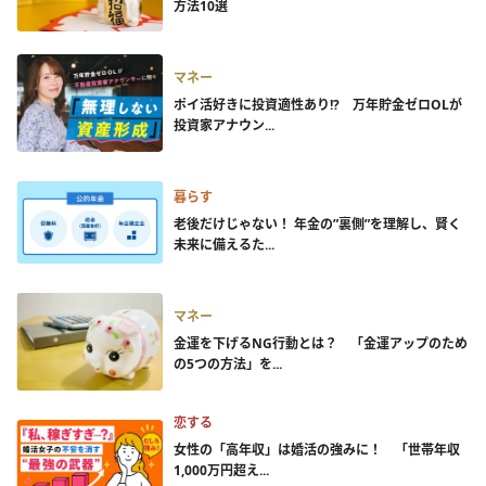
方法10選
マネー
ポイ活好きに投資適性あり!? 万年貯金ゼロOLが
投資家アナウン...
暮らす
老後だけじゃない！ 年金の”裏側”を理解し、賢く
未来に備えるた...
マネー
金運を下げるNG行動とは？ 「金運アップのため
の5つの方法」を...
恋する
女性の「高年収」は婚活の強みに！ 「世帯年収
1,000万円超え...