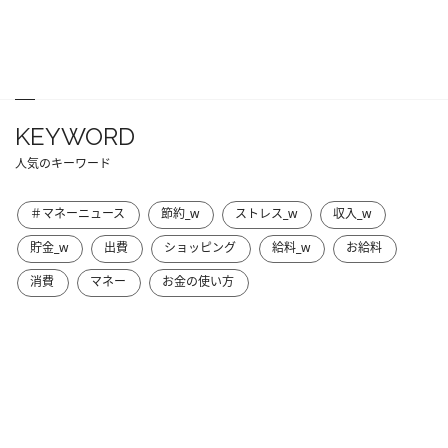
KEYWORD
人気のキーワード
＃マネーニュース
節約_w
ストレス_w
収入_w
貯金_w
出費
ショッピング
給料_w
お給料
消費
マネー
お金の使い方