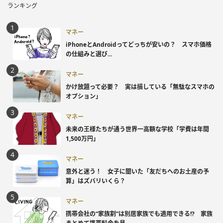
ランキング
マネー
iPhoneとAndroidってどっちが安いの？ スマホ価格
の仕組みと選び...
マネー
かけ放題って必要？ 実は損している「無駄なスマホの
オプション」
マネー
未来の王様たちが通う世界一高額な学校「学費は年間
1,500万円」
マネー
意外と迷う！ 女子に聞いた「友だちへのお土産の予
算」はズバリいくら？
マネー
携帯会社の“家族割”は別居家族でも適用できる!? 家族