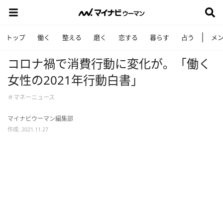
トップ
働く
整える
磨く
恋する
暮らす
占う
メ
コロナ禍で消費行動に変化が。「働く
女性の2021年行動白書」
＃マネーニュース
マイナビウーマン編集部
作成: 2021.11.27