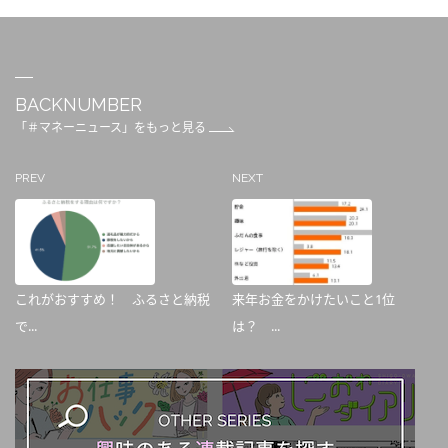
BACKNUMBER
「＃マネーニュース」をもっと見る
PREV
NEXT
これがおすすめ！ ふるさと納税
来年お金をかけたいこと1位
で...
は？ ...