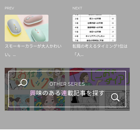
PREV
NEXT
スモーキーカラーが大人かわい
転職の考えるタイミング1位は
い。...
「人...