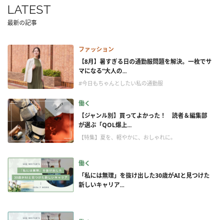
LATEST
最新の記事
ファッション
【8月】暑すぎる日の通勤服問題を解決。一枚でサ
マになる“大人の...
#今日もちゃんとしたい私の通勤服
働く
【ジャンル別】買ってよかった！ 読者＆編集部
が選ぶ「QOL爆上...
【特集】夏を、軽やかに、おしゃれに。
働く
「私には無理」を抜け出した30歳がAIと見つけた
新しいキャリア...