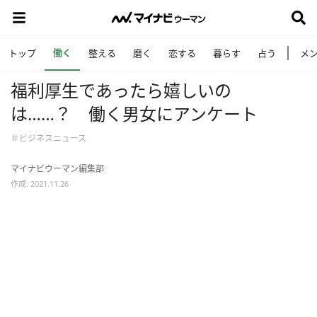
働く
トップ
整える
磨く
恋する
暮らす
占う
メ
福利厚生であったら嬉しいの
は……？ 働く男女にアンケート
＃ビジネスニュース
マイナビウーマン編集部
作成: 2021.11.26