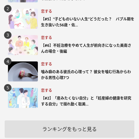
恋する
【#5】“子どものいない人生”どうだった？ バブル期を
生き抜いた56歳・佐...
恋する
【#6】不妊治療をやめて人生が前向きになった美南さ
んの場合・後編
恋する
噛み癖のある彼氏の心理って？ 彼女を噛む行為からわ
かる男性心理7つ
恋する
【#2】「産みたくない自分」と「妊産婦の健康を研究
する自分」で揺れ動く聡美...
ランキングをもっと見る