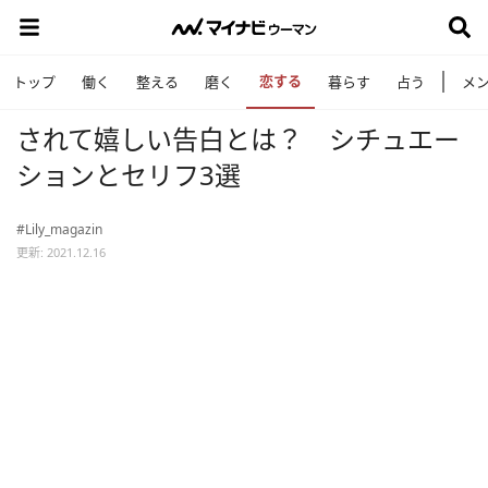
恋する
トップ
働く
整える
磨く
暮らす
占う
メ
されて嬉しい告白とは？ シチュエー
ションとセリフ3選
#Lily_magazin
更新: 2021.12.16