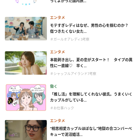
ってよかった国内旅...
エンタメ
モテすぎレディはなぜ、男性の心を掴むのか？
傷つきたくない女た...
＃ガールオアレディ3考察
エンタメ
本能剥き出し、夏の恋がスタート！ タイプの異
性に一直線♡ 早く...
＃シャッフルアイランド7考察
働く
「推し活」を理解してくれない彼氏。うまくいく
カップルがしている...
＃お仕事ハック
エンタメ
“相思相愛カップルほぼなし”地獄の合コンバーベ
キューで泥沼婚活...