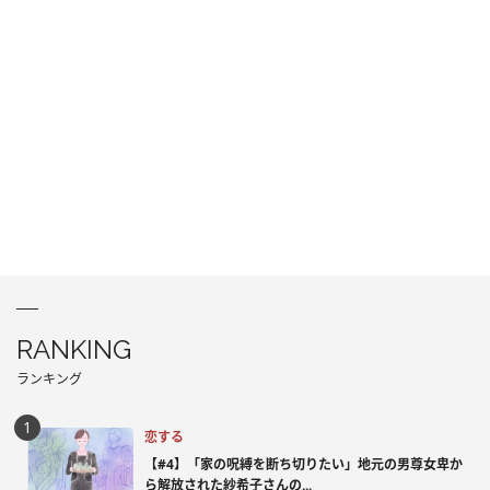
RANKING
ランキング
恋する
【#4】「家の呪縛を断ち切りたい」地元の男尊女卑か
ら解放された紗希子さんの...