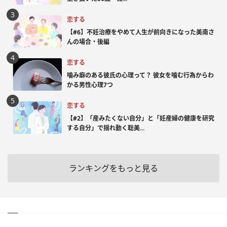
恋する
【#6】不妊治療をやめて人生が前向きになった美南さ
んの場合・後編
恋する
噛み癖のある彼氏の心理って？ 彼女を噛む行為からわ
かる男性心理7つ
恋する
【#2】「産みたくない自分」と「妊産婦の健康を研究
する自分」で揺れ動く聡美...
ランキングをもっと見る