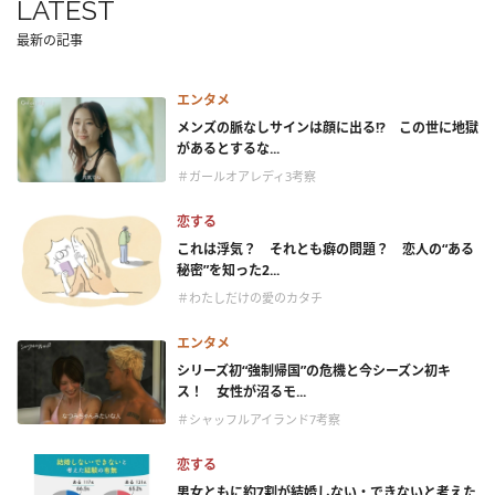
LATEST
最新の記事
エンタメ
メンズの脈なしサインは顔に出る!? この世に地獄
があるとするな...
＃ガールオアレディ3考察
恋する
これは浮気？ それとも癖の問題？ 恋人の“ある
秘密”を知った2...
＃わたしだけの愛のカタチ
エンタメ
シリーズ初“強制帰国”の危機と今シーズン初キ
ス！ 女性が沼るモ...
＃シャッフルアイランド7考察
恋する
男女ともに約7割が結婚しない・できないと考えた