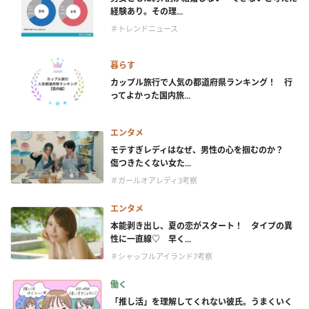
経験あり。その理...
＃トレンドニュース
暮らす
カップル旅行で人気の都道府県ランキング！ 行
ってよかった国内旅...
エンタメ
モテすぎレディはなぜ、男性の心を掴むのか？
傷つきたくない女た...
＃ガールオアレディ3考察
エンタメ
本能剥き出し、夏の恋がスタート！ タイプの異
性に一直線♡ 早く...
＃シャッフルアイランド7考察
働く
「推し活」を理解してくれない彼氏。うまくいく