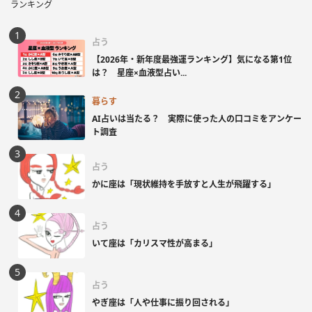
ランキング
占う
【2026年・新年度最強運ランキング】気になる第1位
は？ 星座×血液型占い...
暮らす
AI占いは当たる？ 実際に使った人の口コミをアンケー
ト調査
占う
かに座は「現状維持を手放すと人生が飛躍する」
占う
いて座は「カリスマ性が高まる」
占う
やぎ座は「人や仕事に振り回される」