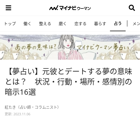
占う
トップ
働く
整える
磨く
恋する
暮らす
メ
【夢占い】元彼とデートする夢の意味
とは？ 状況・行動・場所・感情別の
暗示16選
紅たき（占い師・コラムニスト）
更新: 2023.11.06