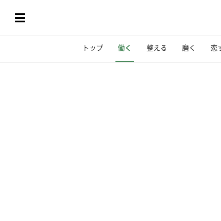
トップ
働く
整える
磨く
恋