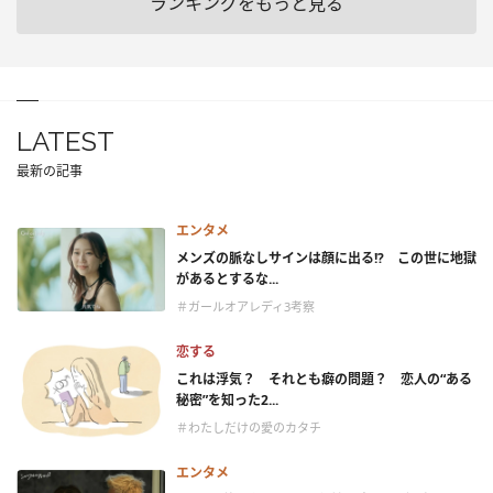
ランキングをもっと見る
LATEST
最新の記事
エンタメ
メンズの脈なしサインは顔に出る!? この世に地獄
があるとするな...
＃ガールオアレディ3考察
恋する
これは浮気？ それとも癖の問題？ 恋人の“ある
秘密”を知った2...
＃わたしだけの愛のカタチ
エンタメ