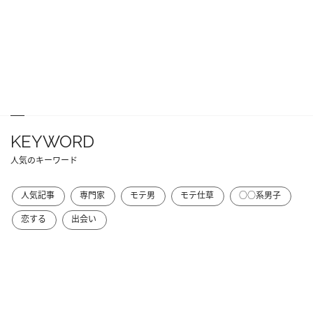
KEYWORD
人気のキーワード
人気記事
専門家
モテ男
モテ仕草
○○系男子
恋する
出会い