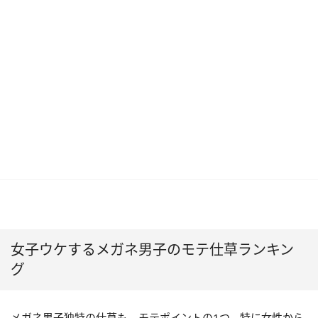
女子ウケするメガネ男子のモテ仕草ランキン
グ
メガネ男子独特の仕草も、モテポイントの1つ。特に女性から