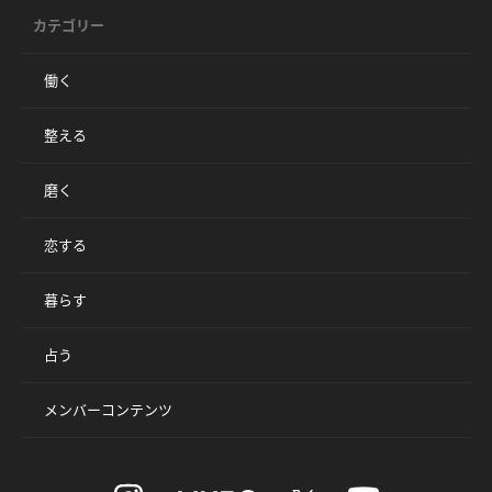
カテゴリー
働く
整える
磨く
恋する
暮らす
占う
メンバーコンテンツ