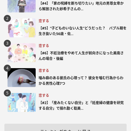
【#4】「家の呪縛を断ち切りたい」地元の男尊女卑か
ら解放された紗希子さんの...
恋する
【#5】“子どものいない人生”どうだった？ バブル期を
生き抜いた56歳・佐...
恋する
【#6】不妊治療をやめて人生が前向きになった美南さ
んの場合・後編
恋する
噛み癖のある彼氏の心理って？ 彼女を噛む行為からわ
かる男性心理7つ
恋する
【#2】「産みたくない自分」と「妊産婦の健康を研究
する自分」で揺れ動く聡美...