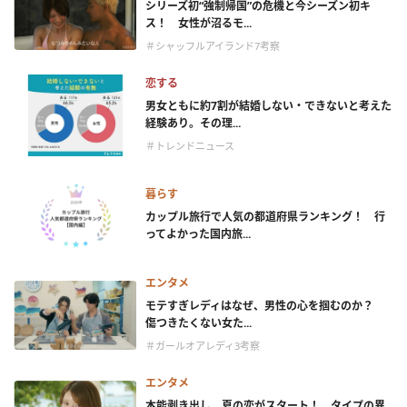
シリーズ初“強制帰国”の危機と今シーズン初キ
ス！ 女性が沼るモ...
＃シャッフルアイランド7考察
恋する
男女ともに約7割が結婚しない・できないと考えた
経験あり。その理...
＃トレンドニュース
暮らす
カップル旅行で人気の都道府県ランキング！ 行
ってよかった国内旅...
エンタメ
モテすぎレディはなぜ、男性の心を掴むのか？
傷つきたくない女た...
＃ガールオアレディ3考察
エンタメ
本能剥き出し、夏の恋がスタート！ タイプの異