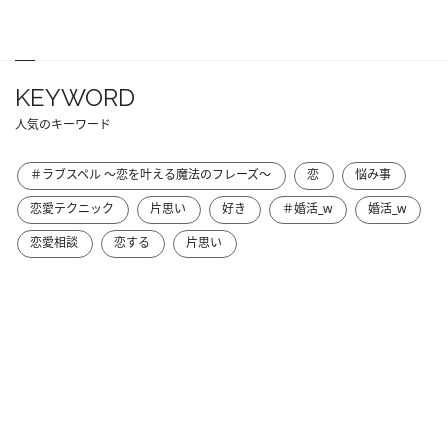
KEYWORD
人気のキーワード
＃ラブスペル ～恋を叶える魔法のフレーズ～
恋
悩み事
恋愛テクニック
片思い
好き
＃婚活_w
婚活_w
恋愛相談
恋する
片思い