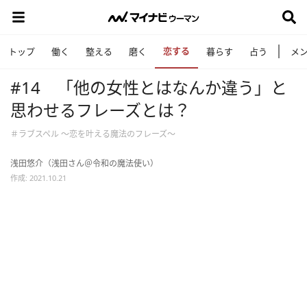
恋する
トップ
働く
整える
磨く
暮らす
占う
メ
#14 「他の女性とはなんか違う」と
思わせるフレーズとは？
＃ラブスペル ～恋を叶える魔法のフレーズ～
浅田悠介（浅田さん＠令和の魔法使い）
作成: 2021.10.21