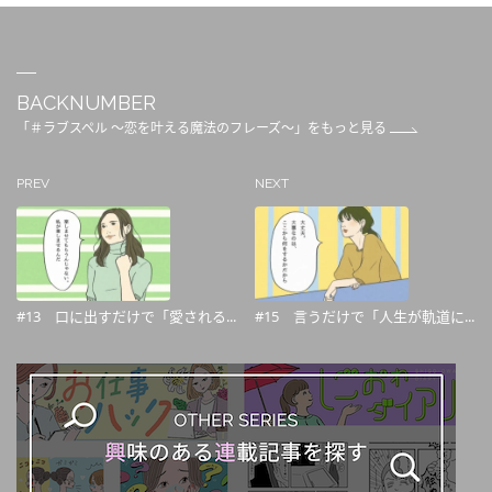
BACKNUMBER
「＃ラブスペル ～恋を叶える魔法のフレーズ～」をもっと見る
PREV
NEXT
#13 口に出すだけで「愛される...
#15 言うだけで「人生が軌道に...