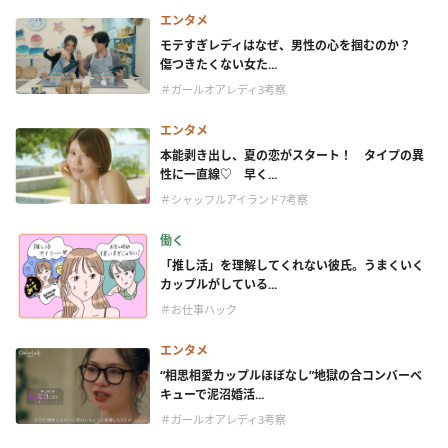
エンタメ
モテすぎレディはなぜ、男性の心を掴むのか？
傷つきたくない女た...
＃ガールオアレディ3考察
エンタメ
本能剥き出し、夏の恋がスタート！ タイプの異
性に一直線♡ 早く...
＃シャッフルアイランド7考察
働く
「推し活」を理解してくれない彼氏。うまくいく
カップルがしている...
＃お仕事ハック
エンタメ
“相思相愛カップルほぼなし”地獄の合コンバーベ
キューで泥沼婚活...
＃ガールオアレディ3考察