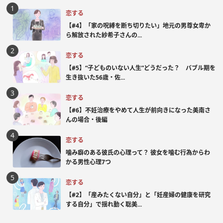
恋する
【#4】「家の呪縛を断ち切りたい」地元の男尊女卑か
ら解放された紗希子さんの...
恋する
【#5】“子どものいない人生”どうだった？ バブル期を
生き抜いた56歳・佐...
恋する
【#6】不妊治療をやめて人生が前向きになった美南さ
んの場合・後編
恋する
噛み癖のある彼氏の心理って？ 彼女を噛む行為からわ
かる男性心理7つ
恋する
【#2】「産みたくない自分」と「妊産婦の健康を研究
する自分」で揺れ動く聡美...