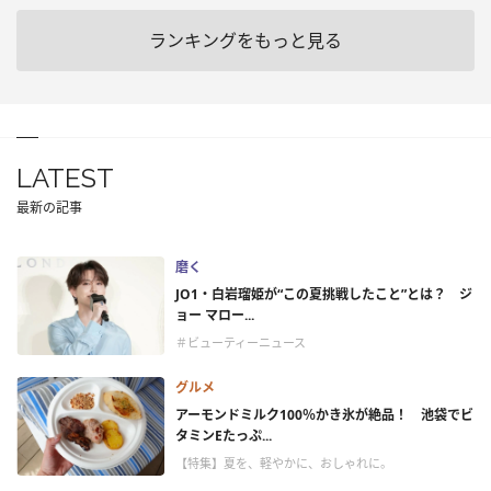
ランキングをもっと見る
LATEST
最新の記事
磨く
JO1・白岩瑠姫が“この夏挑戦したこと”とは？ ジ
ョー マロー...
＃ビューティーニュース
グルメ
アーモンドミルク100％かき氷が絶品！ 池袋でビ
タミンEたっぷ...
【特集】夏を、軽やかに、おしゃれに。