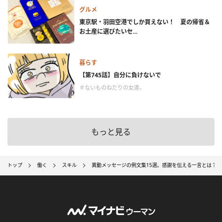
グルメ
東京駅・羽田空港でしか買えない！ 夏の帰省＆
お土産に選びたいセ...
暮らす
【第745話】自分に負けないで
＃ないものねだりの女達。
もっと見る
トップ
働く
スキル
異動メッセージの例文集15選。感謝を伝える一言とは？