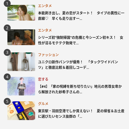
エンタメ
本能剥き出し、夏の恋がスタート！ タイプの異性に一
直線♡ 早くも走り出す一...
エンタメ
シリーズ初“強制帰国”の危機と今シーズン初キス！ 女
性が沼るモテテク勃発で...
ファッション
ユニクロ新作パンツが優秀！ 「タックワイドパン
ツ」と徹底比較＆着回しコーデ...
恋する
【#4】「家の呪縛を断ち切りたい」地元の男尊女卑か
ら解放された紗希子さんの...
グルメ
東京駅・羽田空港でしか買えない！ 夏の帰省＆お土産
に選びたいセンス抜群の「...