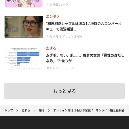
＃お仕事ハック
エンタメ
“相思相愛カップルほぼなし”地獄の合コンバーベ
キューで泥沼婚活...
＃ガールオアレディ3考察
恋する
ムダ毛、匂い、肌……。独身男女の「異性の身だし
なみ」で“最もが...
＃トレンドニュース
もっと見る
トップ
恋する
婚活
オンライン婚活はもはや常識!? オンライン婚活経験者の