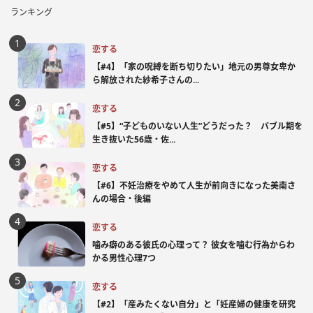
ランキング
恋する
【#4】「家の呪縛を断ち切りたい」地元の男尊女卑か
ら解放された紗希子さんの...
恋する
【#5】“子どものいない人生”どうだった？ バブル期を
生き抜いた56歳・佐...
恋する
【#6】不妊治療をやめて人生が前向きになった美南さ
んの場合・後編
恋する
噛み癖のある彼氏の心理って？ 彼女を噛む行為からわ
かる男性心理7つ
恋する
【#2】「産みたくない自分」と「妊産婦の健康を研究