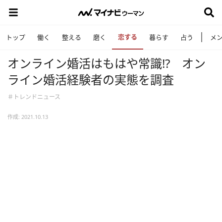
恋する
トップ
働く
整える
磨く
暮らす
占う
メ
オンライン婚活はもはや常識!? オン
ライン婚活経験者の実態を調査
＃トレンドニュース
作成: 2021.10.13