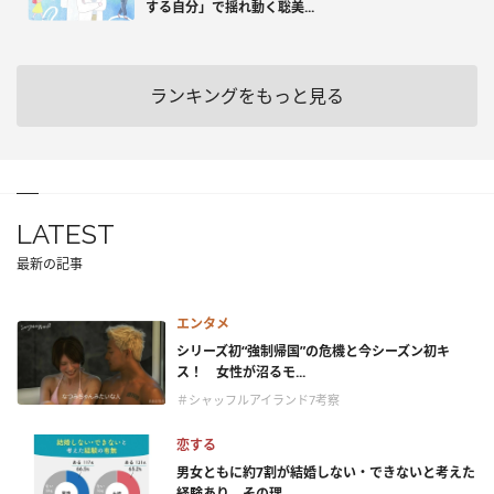
する自分」で揺れ動く聡美...
ランキングをもっと見る
LATEST
最新の記事
エンタメ
シリーズ初“強制帰国”の危機と今シーズン初キ
ス！ 女性が沼るモ...
＃シャッフルアイランド7考察
恋する
男女ともに約7割が結婚しない・できないと考えた
経験あり。その理...