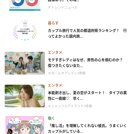
＃トレンドニュース
暮らす
カップル旅行で人気の都道府県ランキング！ 行
ってよかった国内旅...
エンタメ
モテすぎレディはなぜ、男性の心を掴むのか？
傷つきたくない女た...
＃ガールオアレディ3考察
エンタメ
本能剥き出し、夏の恋がスタート！ タイプの異
性に一直線♡ 早く...
＃シャッフルアイランド7考察
働く
「推し活」を理解してくれない彼氏。うまくいく
カップルがしている...