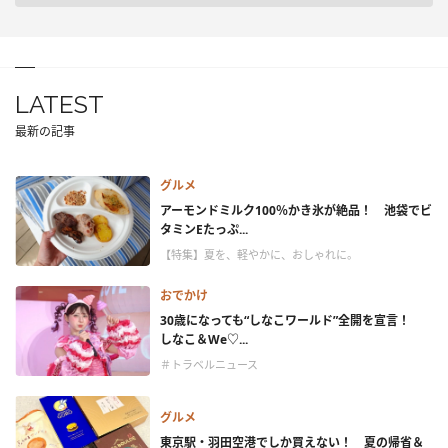
LATEST
最新の記事
グルメ
アーモンドミルク100％かき氷が絶品！ 池袋でビ
タミンEたっぷ...
【特集】夏を、軽やかに、おしゃれに。
おでかけ
30歳になっても“しなこワールド”全開を宣言！
しなこ＆We♡...
＃トラベルニュース
グルメ
東京駅・羽田空港でしか買えない！ 夏の帰省＆