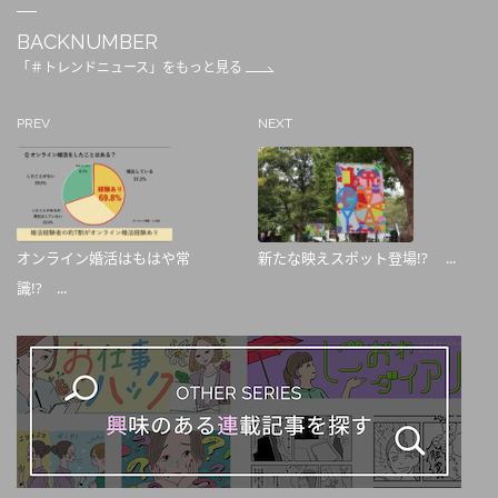
BACKNUMBER
「＃トレンドニュース」をもっと見る
PREV
NEXT
オンライン婚活はもはや常
新たな映えスポット登場!? ...
識!? ...