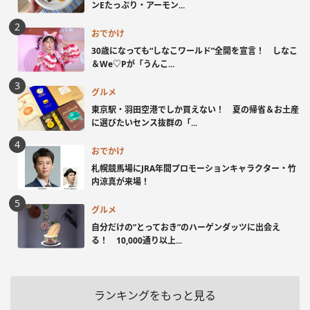
ンEたっぷり・アーモン...
おでかけ
30歳になっても“しなこワールド”全開を宣言！ しなこ
＆We♡Pが「うんこ...
グルメ
東京駅・羽田空港でしか買えない！ 夏の帰省＆お土産
に選びたいセンス抜群の「...
おでかけ
札幌競馬場にJRA年間プロモーションキャラクター・竹
内涼真が来場！
グルメ
自分だけの”とっておき”のハーゲンダッツに出会え
る！ 10,000通り以上...
ランキングをもっと見る