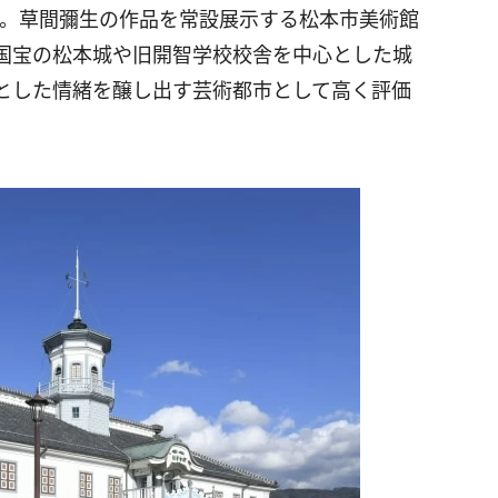
した。草間彌生の作品を常設展示する松本市美術館
国宝の松本城や旧開智学校校舎を中心とした城
とした情緒を醸し出す芸術都市として高く評価