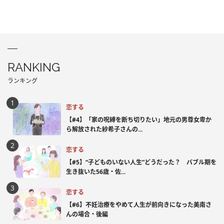
RANKING
ランキング
恋する
【#4】「家の呪縛を断ち切りたい」地元の男尊女卑か
ら解放された紗希子さんの...
恋する
【#5】“子どものいない人生”どうだった？ バブル期を
生き抜いた56歳・佐...
恋する
【#6】不妊治療をやめて人生が前向きになった美南さ
んの場合・後編