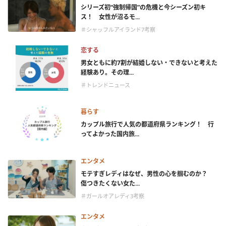
シリーズ初“強制帰国”の危機と今シーズン初キ
ス！ 女性が沼るモ...
＃シャッフルアイランド7考察
恋する
男女ともに約7割が結婚しない・できないと考えた
経験あり。その理...
＃トレンドニュース
暮らす
カップル旅行で人気の都道府県ランキング！ 行
ってよかった国内旅...
エンタメ
モテすぎレディはなぜ、男性の心を掴むのか？
傷つきたくない女た...
＃ガールオアレディ3考察
エンタメ