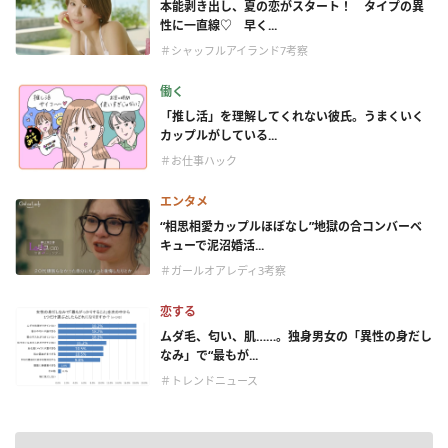
本能剥き出し、夏の恋がスタート！ タイプの異
性に一直線♡ 早く...
＃シャッフルアイランド7考察
働く
「推し活」を理解してくれない彼氏。うまくいく
カップルがしている...
＃お仕事ハック
エンタメ
“相思相愛カップルほぼなし”地獄の合コンバーベ
キューで泥沼婚活...
＃ガールオアレディ3考察
恋する
ムダ毛、匂い、肌……。独身男女の「異性の身だし
なみ」で“最もが...
＃トレンドニュース