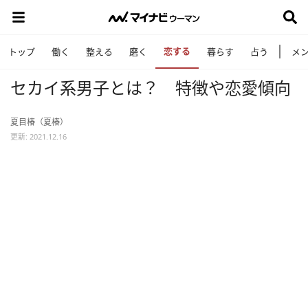
恋する
トップ
働く
整える
磨く
暮らす
占う
メ
セカイ系男子とは？ 特徴や恋愛傾向
夏目椿（夏椿）
更新: 2021.12.16