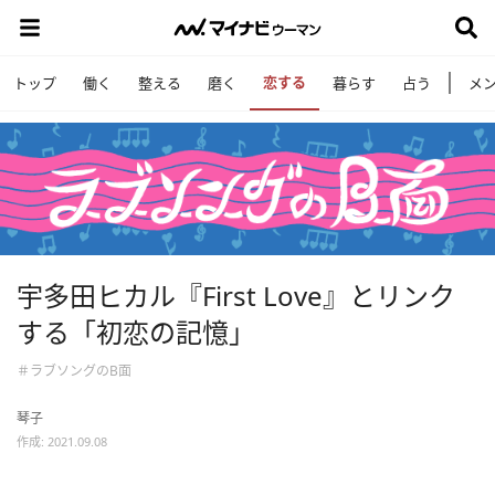
恋する
トップ
働く
整える
磨く
暮らす
占う
メ
宇多田ヒカル『First Love』とリンク
する「初恋の記憶」
＃ラブソングのB面
琴子
作成: 2021.09.08