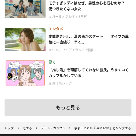
モテすぎレディはなぜ、男性の心を掴むのか？
傷つきたくない女た...
＃ガールオアレディ3考察
エンタメ
本能剥き出し、夏の恋がスタート！ タイプの異
性に一直線♡ 早く...
＃シャッフルアイランド7考察
働く
「推し活」を理解してくれない彼氏。うまくいく
カップルがしている...
＃お仕事ハック
もっと見る
トップ
恋する
デート・カップル
宇多田ヒカル『First Love』とリンクする