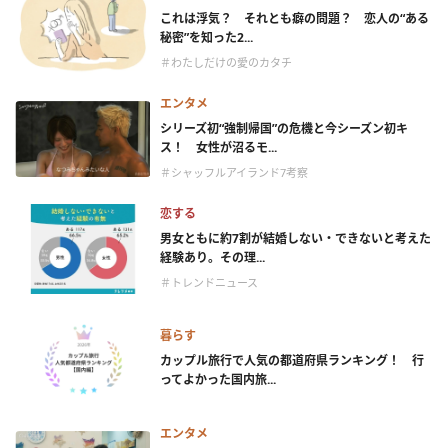
これは浮気？ それとも癖の問題？ 恋人の“ある
秘密”を知った2...
＃わたしだけの愛のカタチ
エンタメ
シリーズ初“強制帰国”の危機と今シーズン初キ
ス！ 女性が沼るモ...
＃シャッフルアイランド7考察
恋する
男女ともに約7割が結婚しない・できないと考えた
経験あり。その理...
＃トレンドニュース
暮らす
カップル旅行で人気の都道府県ランキング！ 行
ってよかった国内旅...
エンタメ