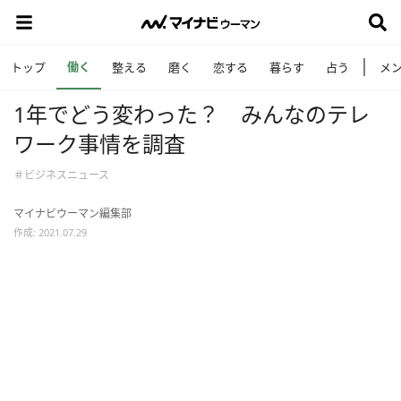
働く
トップ
整える
磨く
恋する
暮らす
占う
メ
1年でどう変わった？ みんなのテレ
ワーク事情を調査
＃ビジネスニュース
マイナビウーマン編集部
作成: 2021.07.29