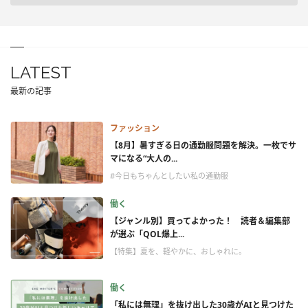
LATEST
最新の記事
ファッション
【8月】暑すぎる日の通勤服問題を解決。一枚でサ
マになる“大人の...
#今日もちゃんとしたい私の通勤服
働く
【ジャンル別】買ってよかった！ 読者＆編集部
が選ぶ「QOL爆上...
【特集】夏を、軽やかに、おしゃれに。
働く
「私には無理」を抜け出した30歳がAIと見つけた