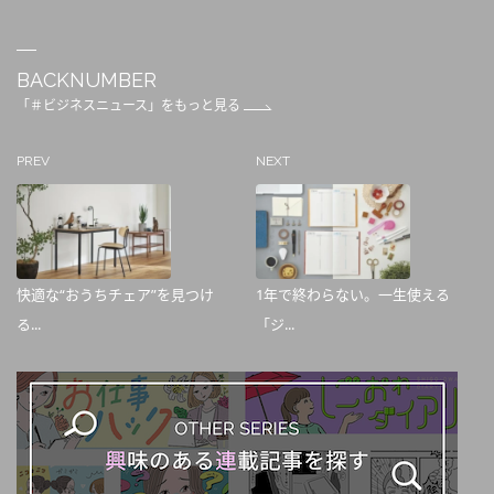
BACKNUMBER
「＃ビジネスニュース」をもっと見る
PREV
NEXT
快適な“おうちチェア”を見つけ
1年で終わらない。一生使える
る...
「ジ...