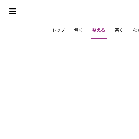
トップ
働く
整える
磨く
恋