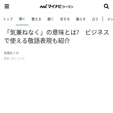
働く
トップ
整える
磨く
恋する
暮らす
占う
メ
「気兼ねなく」の意味とは? ビジネス
で使える敬語表現も紹介
髙橋めぐみ
更新: 2021.12.16