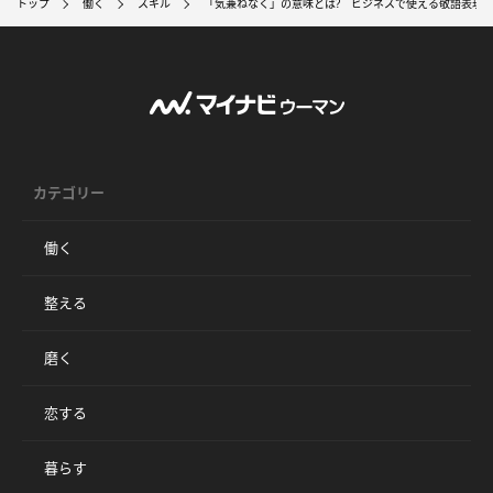
トップ
働く
スキル
「気兼ねなく」の意味とは? ビジネスで使える敬語表現
カテゴリー
働く
整える
磨く
恋する
暮らす