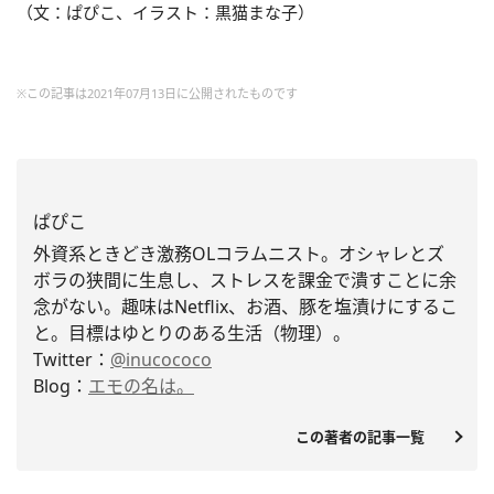
（文：ぱぴこ、イラスト：黒猫まな子）
※この記事は2021年07月13日に公開されたものです
ぱぴこ
外資系ときどき激務OLコラムニスト。
オシャレとズ
ボラの狭間に生息し、
ストレスを課金で潰すことに余
念がない。趣味はNetflix、お酒、豚を塩漬けにするこ
と。
目標はゆとりのある生活（物理）。
Twitter：
@inucococo
Blog：
エモの名は。
この著者の記事一覧