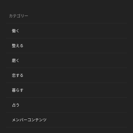
カテゴリー
働く
整える
磨く
恋する
暮らす
占う
メンバーコンテンツ