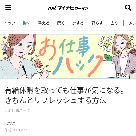
働く
トップ
整える
磨く
恋する
暮らす
占う
メ
有給休暇を取っても仕事が気になる。
きちんとリフレッシュする方法
＃お仕事ハック
ぱぴこ
作成: 2021.07.13