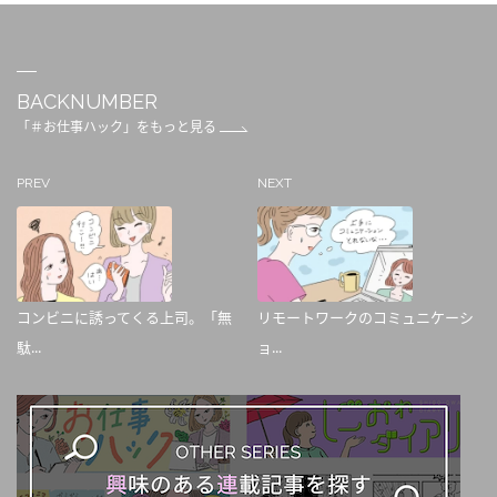
BACKNUMBER
「＃お仕事ハック」をもっと見る
PREV
NEXT
コンビニに誘ってくる上司。「無
リモートワークのコミュニケーシ
駄...
ョ...