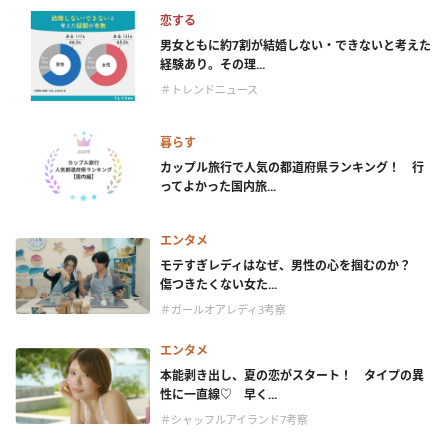
恋する
男女ともに約7割が結婚しない・できないと考えた
経験あり。その理...
＃トレンドニュース
暮らす
カップル旅行で人気の都道府県ランキング！ 行
ってよかった国内旅...
エンタメ
モテすぎレディはなぜ、男性の心を掴むのか？
傷つきたくない女た...
＃ガールオアレディ3考察
エンタメ
本能剥き出し、夏の恋がスタート！ タイプの異
性に一直線♡ 早く...
＃シャッフルアイランド7考察