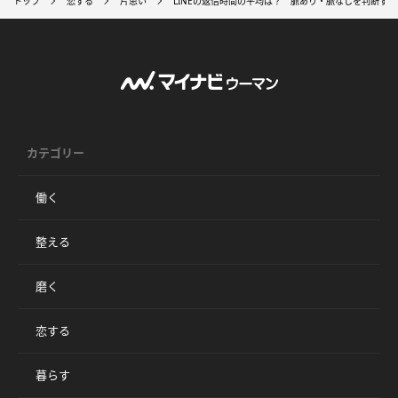
トップ
恋する
片思い
LINEの返信時間の平均は？ 脈あり・脈なしを判断す
カテゴリー
働く
整える
磨く
恋する
暮らす