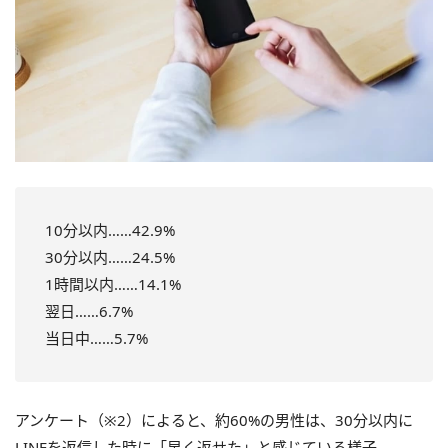
10分以内……42.9%
30分以内……24.5%
1時間以内……14.1%
翌日……6.7%
当日中……5.7%
アンケート（※2）によると、約60%の男性は、30分以内に
LINEを返信した時に「早く返せた」と感じている様子。