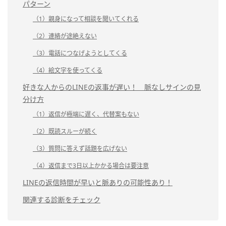
パターン
（1）親身になって相談を聞いてくれる
（2）連絡が途絶えない
（3）電話につなげようとしてくる
（4）絵文字を使ってくる
好きな人からのLINEの返事が遅い！ 脈なしサインの見
分け方
（1）返信が極端に遅く、代替案もない
（2）既読スルーが続く
（3）質問に答えず話題を広げない
（4）返信まで3日以上かかる場合は要注意
LINEの返信時間が早いと脈ありの可能性あり！
関連する診断をチェック