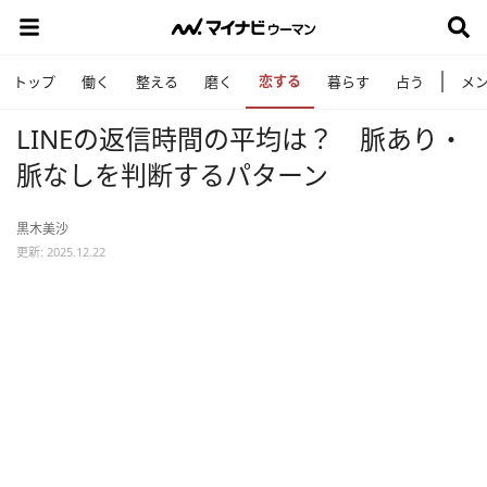
恋する
トップ
働く
整える
磨く
暮らす
占う
メ
LINEの返信時間の平均は？ 脈あり・
脈なしを判断するパターン
黒木美沙
更新: 2025.12.22