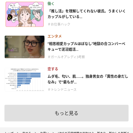
働く
「推し活」を理解してくれない彼氏。うまくいく
カップルがしている...
＃お仕事ハック
エンタメ
“相思相愛カップルほぼなし”地獄の合コンバーベ
キューで泥沼婚活...
＃ガールオアレディ3考察
恋する
ムダ毛、匂い、肌……。独身男女の「異性の身だし
なみ」で“最もが...
＃トレンドニュース
もっと見る